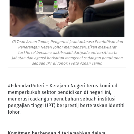
YB Tuan Aznan Tamin, Pengerusi Jawatankuasa Pendidikan dan
Penerangan Negeri Johor mempengerusikan mesyuarat
‘taskforce’ bersama wakil-wakil daripada universiti serta
jabatan dan agensi berkaitan mengenai cadangan penubuhan
sebuah IPT di Johor. | Foto Aznan Tamin
#IskandarPuteri – Kerajaan Negeri terus komited
memperkukuh sektor pendidikan di negeri ini,
menerusi cadangan penubuhan sebuah institusi
pengajian tinggi (IPT) berprestij berteraskan identiti
Johor.
Komitmen berkenaan diterjemahkan dalam