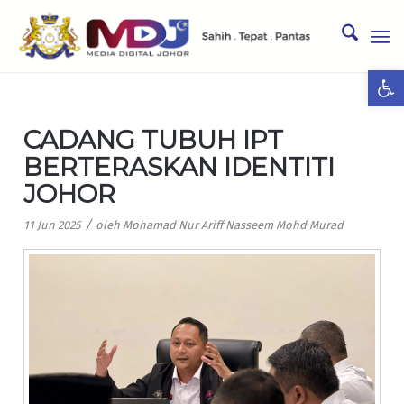
Ope
CADANG TUBUH IPT
BERTERASKAN IDENTITI
JOHOR
/
11 Jun 2025
oleh
Mohamad Nur Ariff Nasseem Mohd Murad