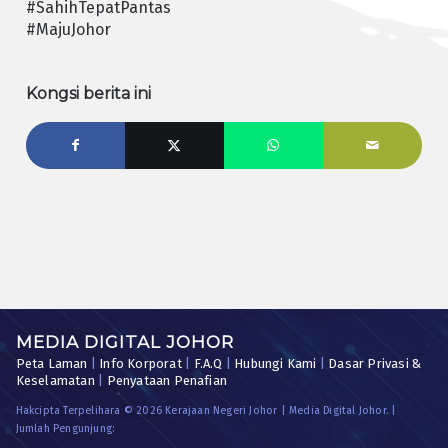
#SahihTepatPantas
#MajuJohor
Kongsi berita ini
MEDIA DIGITAL JOHOR
Peta Laman
|
Info Korporat
|
F.A.Q
|
Hubungi Kami
|
Dasar Privasi &
Keselamatan
|
Penyataan Penafian
Hakcipta Terpelihara © 2026 Kerajaan Negeri Johor | Media Digital Johor. |
Jumlah Pengunjung: