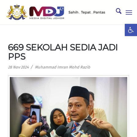
Ope
669 SEKOLAH SEDIA JADI
PPS
/
28 Nov 2024
Muhammad Imran Mohd Razib