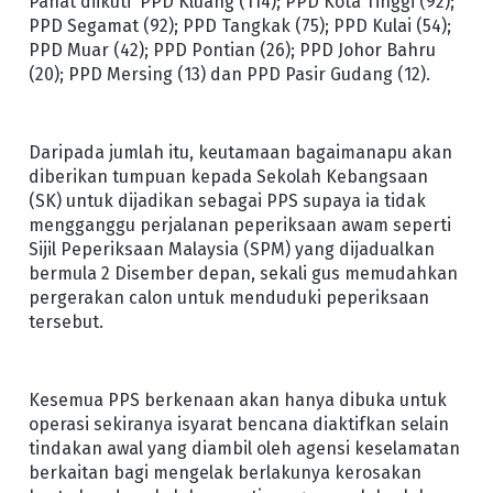
Pahat diikuti PPD Kluang (114); PPD Kota Tinggi (92);
PPD Segamat (92); PPD Tangkak (75); PPD Kulai (54);
PPD Muar (42); PPD Pontian (26); PPD Johor Bahru
(20); PPD Mersing (13) dan PPD Pasir Gudang (12).
Daripada jumlah itu, keutamaan bagaimanapu akan
diberikan tumpuan kepada Sekolah Kebangsaan
(SK) untuk dijadikan sebagai PPS supaya ia tidak
mengganggu perjalanan peperiksaan awam seperti
Sijil Peperiksaan Malaysia (SPM) yang dijadualkan
bermula 2 Disember depan, sekali gus memudahkan
pergerakan calon untuk menduduki peperiksaan
tersebut.
Kesemua PPS berkenaan akan hanya dibuka untuk
operasi sekiranya isyarat bencana diaktifkan selain
tindakan awal yang diambil oleh agensi keselamatan
berkaitan bagi mengelak berlakunya kerosakan