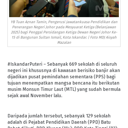
YB Tuan Aznan Tamin, Pengerusi Jawatankuasa Pendidikan dan
Penerangan Negeri Johor pada Mesyuarat Ketiga (Belanjawan
2025) bagi Penggal Persidangan Ketiga Dewan Negeri Johor Ke-
15 di Bangunan Sultan Ismail, Kota Iskandar. | Foto MDJ Aisyah
Mazalan
#IskandarPuteri – Sebanyak 669 sekolah di seluruh
negeri ini khususnya di kawasan berisiko banjir akan
dijadikan pusat pemindahan sementara (PPS) bagi
tujuan menempatkan mangsa bencana itu berikutan
musim Monsun Timur Laut (MTL) yang sudah bermula
sejak awal November lalu.
Daripada jumlah tersebut, sebanyak 129 sekolah
adalah di Pejabat Pendidikan Daerah (PPD) Batu