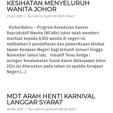
KESIHATAN MENYELURUH
WANITA JOHOR
/
23 Jan 2025
Nur Adlina Syahirah Mohd Nazri
#JohorBahru – Program Kesedaran Kanser
Reproduktif Wanita (WCaRe) Johor telah memberi
manfaat kepada 8,002 wanita di negeri ini,
melibatkan fi pendaftaran dan pemeriksaan klinikal
tajaan Kerajaan Negeri bagi tempoh Januari hingga
November tahun lalu. Inisiatif Teras Ketiga :
Jaringan Keselamatan Sosial dalam Belanjawan Johor
2024 itu diteruskan pada tahun ini apabila Kerajaan
Negeri […]
MDT ARAH HENTI KARNIVAL
LANGGAR SYARAT
/
28 Dec 2024
Nur Adlina Syahirah Mohd Nazri