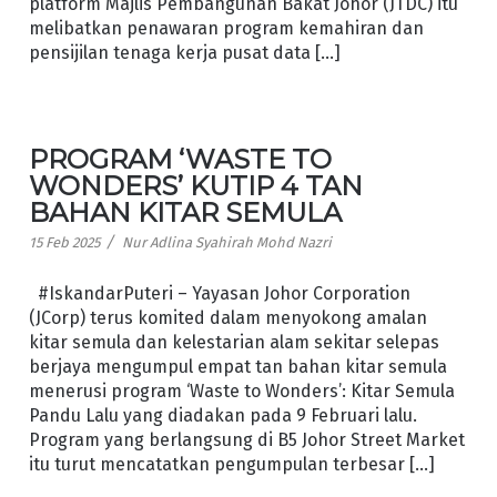
platform Majlis Pembangunan Bakat Johor (JTDC) itu
melibatkan penawaran program kemahiran dan
pensijilan tenaga kerja pusat data […]
PROGRAM ‘WASTE TO
WONDERS’ KUTIP 4 TAN
BAHAN KITAR SEMULA
/
15 Feb 2025
Nur Adlina Syahirah Mohd Nazri
#IskandarPuteri – Yayasan Johor Corporation
(JCorp) terus komited dalam menyokong amalan
kitar semula dan kelestarian alam sekitar selepas
berjaya mengumpul empat tan bahan kitar semula
menerusi program ‘Waste to Wonders’: Kitar Semula
Pandu Lalu yang diadakan pada 9 Februari lalu.
Program yang berlangsung di B5 Johor Street Market
itu turut mencatatkan pengumpulan terbesar […]