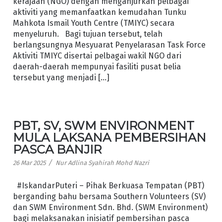
kerajaan (NGO) dengan menganjurkan pelbagai
aktiviti yang memanfaatkan kemudahan Tunku
Mahkota Ismail Youth Centre (TMIYC) secara
menyeluruh. Bagi tujuan tersebut, telah
berlangsungnya Mesyuarat Penyelarasan Task Force
Aktiviti TMIYC disertai pelbagai wakil NGO dari
daerah-daerah mempunyai fasiliti pusat belia
tersebut yang menjadi […]
PBT, SV, SWM ENVIRONMENT
MULA LAKSANA PEMBERSIHAN
PASCA BANJIR
/
26 Mar 2025
Nur Adlina Syahirah Mohd Nazri
#IskandarPuteri – Pihak Berkuasa Tempatan (PBT)
berganding bahu bersama Southern Volunteers (SV)
dan SWM Environment Sdn. Bhd. (SWM Environment)
bagi melaksanakan inisiatif pembersihan pasca