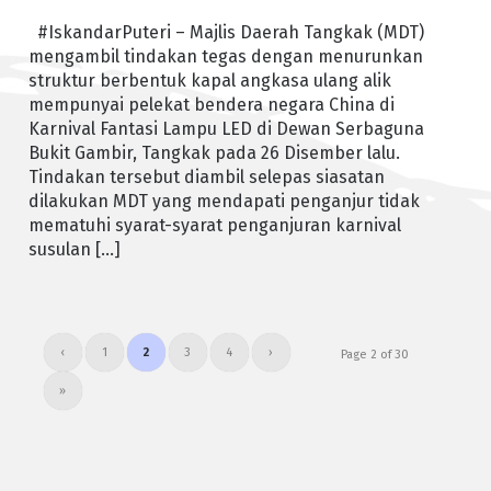
#IskandarPuteri – Majlis Daerah Tangkak (MDT)
mengambil tindakan tegas dengan menurunkan
struktur berbentuk kapal angkasa ulang alik
mempunyai pelekat bendera negara China di
Karnival Fantasi Lampu LED di Dewan Serbaguna
Bukit Gambir, Tangkak pada 26 Disember lalu.
Tindakan tersebut diambil selepas siasatan
dilakukan MDT yang mendapati penganjur tidak
mematuhi syarat-syarat penganjuran karnival
susulan […]
‹
1
2
3
4
›
Page 2 of 30
»