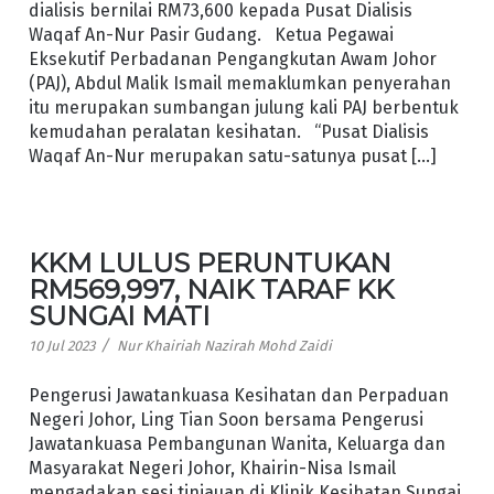
dialisis bernilai RM73,600 kepada Pusat Dialisis
Waqaf An-Nur Pasir Gudang. Ketua Pegawai
Eksekutif Perbadanan Pengangkutan Awam Johor
(PAJ), Abdul Malik Ismail memaklumkan penyerahan
itu merupakan sumbangan julung kali PAJ berbentuk
kemudahan peralatan kesihatan. “Pusat Dialisis
Waqaf An-Nur merupakan satu-satunya pusat […]
KKM LULUS PERUNTUKAN
RM569,997, NAIK TARAF KK
SUNGAI MATI
/
10 Jul 2023
Nur Khairiah Nazirah Mohd Zaidi
Pengerusi Jawatankuasa Kesihatan dan Perpaduan
Negeri Johor, Ling Tian Soon bersama Pengerusi
Jawatankuasa Pembangunan Wanita, Keluarga dan
Masyarakat Negeri Johor, Khairin-Nisa Ismail
mengadakan sesi tinjauan di Klinik Kesihatan Sungai