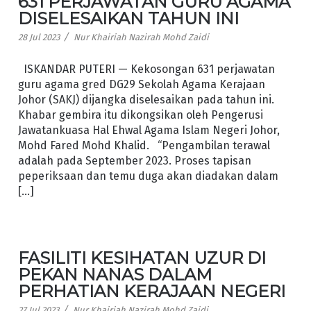
631 PERJAWATAN GURU AGAMA
DISELESAIKAN TAHUN INI
/
28 Jul 2023
Nur Khairiah Nazirah Mohd Zaidi
ISKANDAR PUTERI — Kekosongan 631 perjawatan
guru agama gred DG29 Sekolah Agama Kerajaan
Johor (SAKJ) dijangka diselesaikan pada tahun ini.
Khabar gembira itu dikongsikan oleh Pengerusi
Jawatankuasa Hal Ehwal Agama Islam Negeri Johor,
Mohd Fared Mohd Khalid. “Pengambilan terawal
adalah pada September 2023. Proses tapisan
peperiksaan dan temu duga akan diadakan dalam
[…]
FASILITI KESIHATAN UZUR DI
PEKAN NANAS DALAM
PERHATIAN KERAJAAN NEGERI
/
27 Jul 2023
Nur Khairiah Nazirah Mohd Zaidi