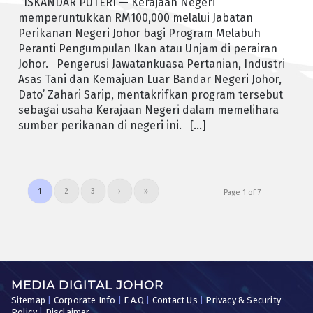
ISKANDAR PUTERI — Kerajaan Negeri
memperuntukkan RM100,000 melalui Jabatan
Perikanan Negeri Johor bagi Program Melabuh
Peranti Pengumpulan Ikan atau Unjam di perairan
Johor. Pengerusi Jawatankuasa Pertanian, Industri
Asas Tani dan Kemajuan Luar Bandar Negeri Johor,
Dato’ Zahari Sarip, mentakrifkan program tersebut
sebagai usaha Kerajaan Negeri dalam memelihara
sumber perikanan di negeri ini. […]
1
2
3
›
»
Page 1 of 7
MEDIA DIGITAL JOHOR
Sitemap
|
Corporate Info
|
F.A.Q
|
Contact Us
|
Privacy & Security
Policy
|
Disclaimer