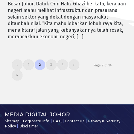
Besar Johor, Datuk Onn Hafiz Ghazi berkata, kerajaan
negeri mahu melihat infrastruktur dan prasarana
selain sektor yang dekat dengan masyarakat
ditambah nilai. “Kita mahu lebarkan lebuh raya kita,
menaiktaraf jalan yang kebanyakannya telah rosak,
merancakkan ekonomi negeri, […]
‹
1
2
3
4
›
Page 2 of 14
»
MEDIA DIGITAL JOHOR
Sitemap
|
Corporate Info
|
F.A.Q
|
Contact Us
|
Privacy & Security
Policy
|
Disclaimer