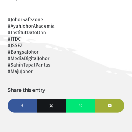
#JohorSafeZone
#AyuhJohorAkademia
#InstitutDatoOnn
#JTDC
#JSSEZ
#BangsaJohor
#MediaDigitalJohor
#SahihTepatPantas
#MajuJohor
Share this entry