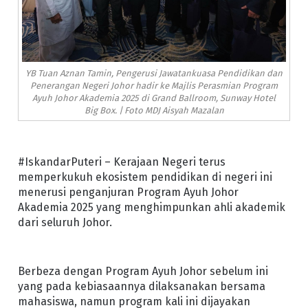
YB Tuan Aznan Tamin, Pengerusi Jawatankuasa Pendidikan dan
Penerangan Negeri Johor hadir ke Majlis Perasmian Program
Ayuh Johor Akademia 2025 di Grand Ballroom, Sunway Hotel
Big Box. | Foto MDJ Aisyah Mazalan
#IskandarPuteri – Kerajaan Negeri terus
memperkukuh ekosistem pendidikan di negeri ini
menerusi penganjuran Program Ayuh Johor
Akademia 2025 yang menghimpunkan ahli akademik
dari seluruh Johor.
Berbeza dengan Program Ayuh Johor sebelum ini
yang pada kebiasaannya dilaksanakan bersama
mahasiswa, namun program kali ini dijayakan