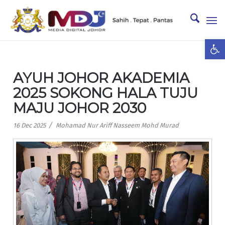
Ope
AYUH JOHOR AKADEMIA
2025 SOKONG HALA TUJU
MAJU JOHOR 2030
/
16 Dec 2025
Mohamad Nur Ariff Nasseem Mohd Murad