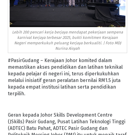
Lebih 200 pencari kerja berjaya mendapat pekerjaan sempena
karnival kerjaya terbesar 2025, bukti komitmen Kerajaan
Negeri memperkukuh peluang kerjaya berkualiti. | Foto MDJ
Nurina Aisyah
#PasirGudang – Kerajaan Johor komited dalam
memastikan akses pendidikan dan latihan teknikal
kepada pelajar di negeri ini, terus diperkukuhkan
melalui inisiatif geran peralatan bernilai RM1.5 juta
kepada empat institusi latihan serta pendidikan
terpilih.
Geran kepada Johor Skills Development Centre
(JSkills) Pasir Gudang, Pusat Latihan Teknologi Tinggi
(ADTEC) Batu Pahat, ADTEC Pasir Gudang dan
Politeknik Mersing Johor (PMJ) itu untuk menaik taraf