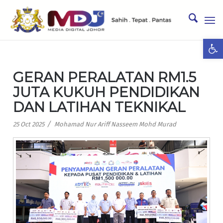
Ope
GERAN PERALATAN RM1.5
JUTA KUKUH PENDIDIKAN
DAN LATIHAN TEKNIKAL
/
25 Oct 2025
Mohamad Nur Ariff Nasseem Mohd Murad