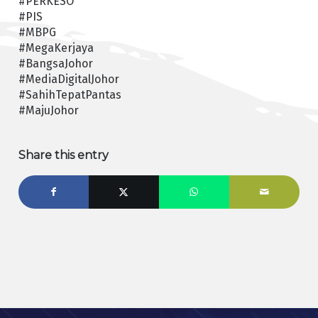
#PERKESO
#PIS
#MBPG
#MegaKerjaya
#BangsaJohor
#MediaDigitalJohor
#SahihTepatPantas
#MajuJohor
Share this entry