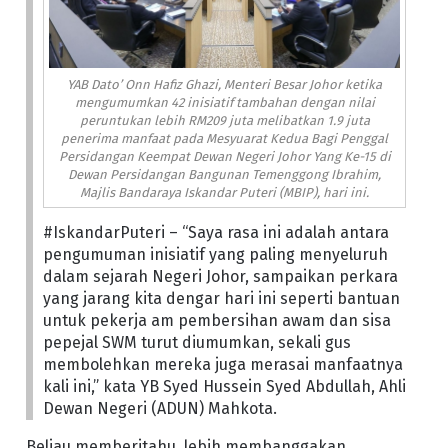
YAB Dato’ Onn Hafiz Ghazi, Menteri Besar Johor ketika
mengumumkan 42 inisiatif tambahan dengan nilai
peruntukan lebih RM209 juta melibatkan 1.9 juta
penerima manfaat pada Mesyuarat Kedua Bagi Penggal
Persidangan Keempat Dewan Negeri Johor Yang Ke-15 di
Dewan Persidangan Bangunan Temenggong Ibrahim,
Majlis Bandaraya Iskandar Puteri (MBIP), hari ini.
#IskandarPuteri – “Saya rasa ini adalah antara
pengumuman inisiatif yang paling menyeluruh
dalam sejarah Negeri Johor, sampaikan perkara
yang jarang kita dengar hari ini seperti bantuan
untuk pekerja am pembersihan awam dan sisa
pepejal SWM turut diumumkan, sekali gus
membolehkan mereka juga merasai manfaatnya
kali ini,” kata YB Syed Hussein Syed Abdullah, Ahli
Dewan Negeri (ADUN) Mahkota.
Beliau memberitahu, lebih membanggakan