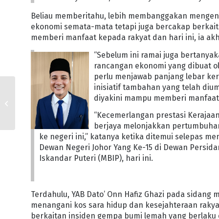
Beliau memberitahu, lebih membanggakan mengenai 
ekonomi semata-mata tetapi juga bercakap berkait
memberi manfaat kepada rakyat dan hari ini, ia akh
“Sebelum ini ramai juga bertany
rancangan ekonomi yang dibuat ole
perlu menjawab panjang lebar ke
inisiatif tambahan yang telah di
JOHOR SALUR BANTUAN
diyakini mampu memberi manfaat 
KEPADA 62 KIR
TERJEJAS GEMPA BUMI
“Kecemerlangan prestasi Kerajaan 
LEMAH
berjaya melonjakkan pertumbuha
ke negeri ini,” katanya ketika ditemui selepas 
Dewan Negeri Johor Yang Ke-15 di Dewan Persid
Iskandar Puteri (MBIP), hari ini.
Terdahulu, YAB Dato’ Onn Hafiz Ghazi pada sidang
menangani kos sara hidup dan kesejahteraan rakya
berkaitan insiden gempa bumi lemah yang berlaku d