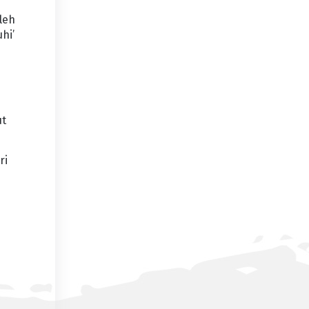
leh
hi’
ut
ri