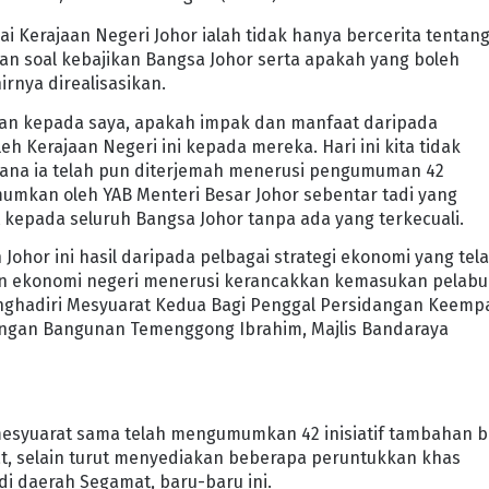
Kerajaan Negeri Johor ialah tidak hanya bercerita tentan
an soal kebajikan Bangsa Johor serta apakah yang boleh
irnya direalisasikan.
akan kepada saya, apakah impak dan manfaat daripada
h Kerajaan Negeri ini kepada mereka. Hari ini kita tidak
rana ia telah pun diterjemah menerusi pengumuman 42
umumkan oleh YAB Menteri Besar Johor sebentar tadi yang
kepada seluruh Bangsa Johor tanpa ada yang terkecuali.
Johor ini hasil daripada pelbagai strategi ekonomi yang tel
n ekonomi negeri menerusi kerancakkan kemasukan pelabu
menghadiri Mesyuarat Kedua Bagi Penggal Persidangan Keemp
angan Bangunan Temenggong Ibrahim, Majlis Bandaraya
 mesyuarat sama telah mengumumkan 42 inisiatif tambahan b
t, selain turut menyediakan beberapa peruntukkan khas
i daerah Segamat, baru-baru ini.