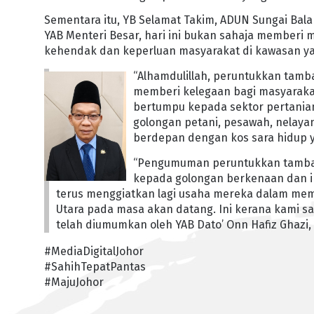
Sementara itu, YB Selamat Takim, ADUN Sungai Bal
YAB Menteri Besar, hari ini bukan sahaja memberi m
kehendak dan keperluan masyarakat di kawasan yan
“Alhamdulillah, peruntukkan tamb
memberi kelegaan bagi masyaraka
bertumpu kepada sektor pertania
golongan petani, pesawah, nelayan
berdepan dengan kos sara hidup 
“Pengumuman peruntukkan tambaha
kepada golongan berkenaan dan i
terus menggiatkan lagi usaha mereka dalam mem
Utara pada masa akan datang. Ini kerana kami s
telah diumumkan oleh YAB Dato’ Onn Hafiz Ghazi, h
#MediaDigitalJohor
#SahihTepatPantas
#MajuJohor