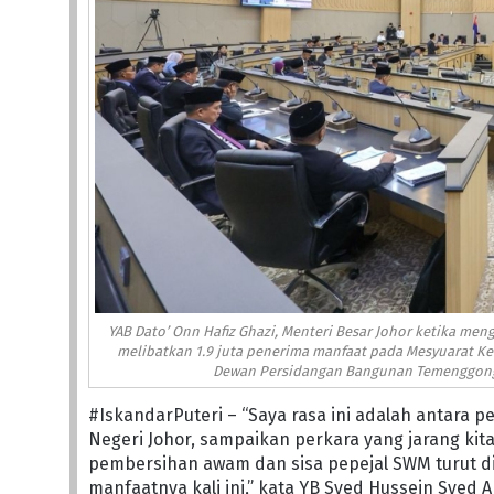
YAB Dato’ Onn Hafiz Ghazi, Menteri Besar Johor ketika me
melibatkan 1.9 juta penerima manfaat pada Mesyuarat Ke
Dewan Persidangan Bangunan Temenggong Ib
#IskandarPuteri – “Saya rasa ini adalah antara 
Negeri Johor, sampaikan perkara yang jarang kita
pembersihan awam dan sisa pepejal SWM turut 
manfaatnya kali ini,” kata YB Syed Hussein Syed 