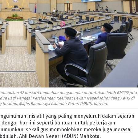
ngumumkan 42 inisiatif tambahan dengan nilai peruntukan lebih RM209 juta
dua Bagi Penggal Persidangan Keempat Dewan Negeri Johor Yang Ke-15 di
rahim, Majlis Bandaraya Iskandar Puteri (MBIP), hari ini.
pengumuman inisiatif yang paling menyeluruh dalam sejarah
 dengar hari ini seperti bantuan untuk pekerja am
diumumkan, sekali gus membolehkan mereka juga merasai
Abdullah, Ahli Dewan Negeri (ADUN) Mahkota.