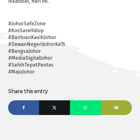
Iskandar, hari ini.
#JohorSafeZone
#KosSaraHidup
#BantuanKasihJohor
#DewanNegeriJohorKe15
#BangsaJohor
#MediaDigitalJohor
#SahihTepatPantas
#MajuJohor
Share this entry