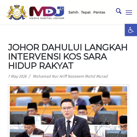
Ope
JOHOR DAHULUI LANGKAH
INTERVENSI KOS SARA
HIDUP RAKYAT
/
7 May 2026
Mohamad Nur Ariff Nasseem Mohd Murad