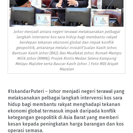
Johor menjadi antara negeri terawal melaksanakan pelbagai
langkah intervensi kos sara hidup bagi membantu rakyat
berdepan tekanan ekonomi global dan impak konflik
geopolitik, antaranya melalui inisiatif Jualan Kasih Johor,
Bantuan Kasih Johor (BKJ), Bas Muafakat Johor, Rumah Mampu
Milik Johor (RMMJ), Projek Rintis Medan Selera Kampung
Melayu Majidee serta Baucar Kasih Johor. | Foto MDJ Aisyah
Mazalan
#IskandarPuteri – Johor menjadi negeri terawal yang
melaksanakan pelbagai langkah intervensi kos sara
hidup bagi membantu rakyat menghadapi tekanan
ekonomi global termasuk impak daripada konflik
ketegangan geopolitik di Asia Barat yang memberi
kesan kepada peningkatan harga barangan dan kos
operasi semasa.