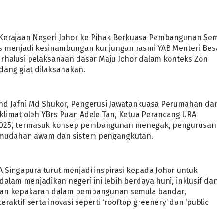
i Kerajaan Negeri Johor ke Pihak Berkuasa Pembangunan Se
 gus menjadi kesinambungan kunjungan rasmi YAB Menteri Bes
perhalusi pelaksanaan dasar Maju Johor dalam konteks Zon
dang giat dilaksanakan.
Mohd Jafni Md Shukor, Pengerusi Jawatankuasa Perumahan da
klimat oleh YBrs Puan Adele Tan, Ketua Perancang URA
 2025’, termasuk konsep pembangunan menegak, pengurusan
 kemudahan awam dan sistem pengangkutan.
Singapura turut menjadi inspirasi kepada Johor untuk
am menjadikan negeri ini lebih berdaya huni, inklusif da
sian kepakaran dalam pembangunan semula bandar,
ktif serta inovasi seperti ‘rooftop greenery’ dan ‘public