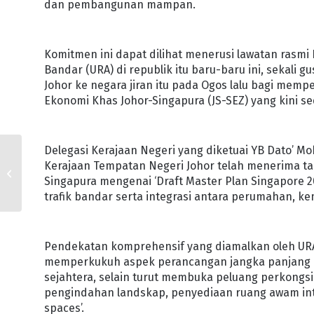
dan pembangunan mampan.
Komitmen ini dapat dilihat menerusi lawatan rasm
Bandar (URA) di republik itu baru-baru ini, sekali
Johor ke negara jiran itu pada Ogos lalu bagi mem
Ekonomi Khas Johor-Singapura (JS-SEZ) yang kini se
Delegasi Kerajaan Negeri yang diketuai YB Dato’ 
JOHOR PERKUKUH
Kerajaan Tempatan Negeri Johor telah menerima ta
USAHA JADIKAN
Singapura mengenai ‘Draft Master Plan Singapore
SEKOLAH TEMPAT
trafik bandar serta integrasi antara perumahan,
SELAMAT
Pendekatan komprehensif yang diamalkan oleh URA 
memperkukuh aspek perancangan jangka panjang dal
sejahtera, selain turut membuka peluang perkong
pengindahan landskap, penyediaan ruang awam intera
spaces’.