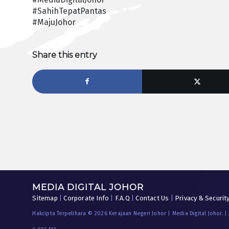
#SahihTepatPantas
#MajuJohor
Share this entry
MEDIA DIGITAL JOHOR
Sitemap
|
Corporate Info
|
F.A.Q
|
Contact Us
|
Privacy & Securit
Hakcipta Terpelihara © 2026 Kerajaan Negeri Johor | Media Digital Johor. |