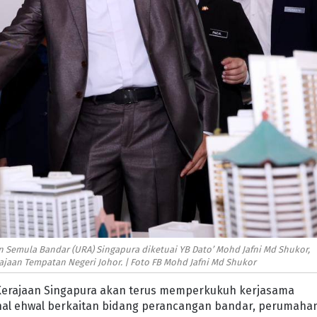
 Semula Bandar (URA) Singapura diketuai YB Dato’ Mohd Jafni Md Shukor,
aan Tempatan Negeri Johor. | Foto FB Mohd Jafni Md Shukor
 Kerajaan Singapura akan terus memperkukuh kerjasama
hal ehwal berkaitan bidang perancangan bandar, perumaha