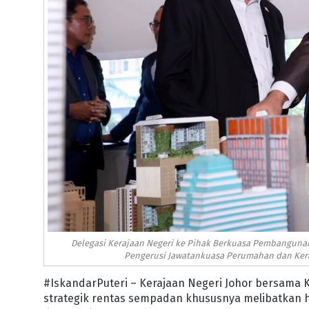
Delegasi Kerajaan Negeri ke Pihak Berkuasa Pembangunan
Pengerusi Jawatankuasa Perumahan dan Keraj
#IskandarPuteri – Kerajaan Negeri Johor bersama
strategik rentas sempadan khususnya melibatkan 