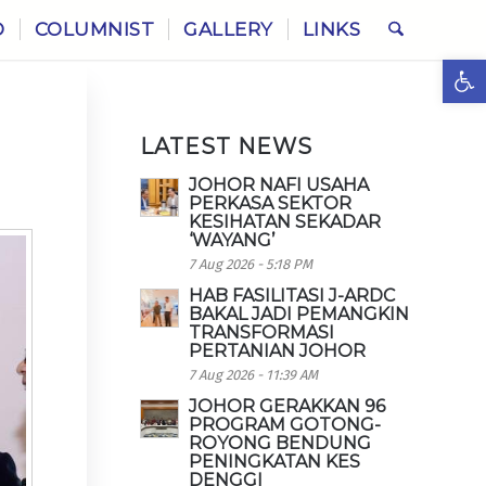
O
COLUMNIST
GALLERY
LINKS
Ope
LATEST NEWS
JOHOR NAFI USAHA
PERKASA SEKTOR
KESIHATAN SEKADAR
‘WAYANG’
7 Aug 2026 - 5:18 PM
HAB FASILITASI J-ARDC
BAKAL JADI PEMANGKIN
TRANSFORMASI
PERTANIAN JOHOR
7 Aug 2026 - 11:39 AM
JOHOR GERAKKAN 96
PROGRAM GOTONG-
ROYONG BENDUNG
PENINGKATAN KES
DENGGI