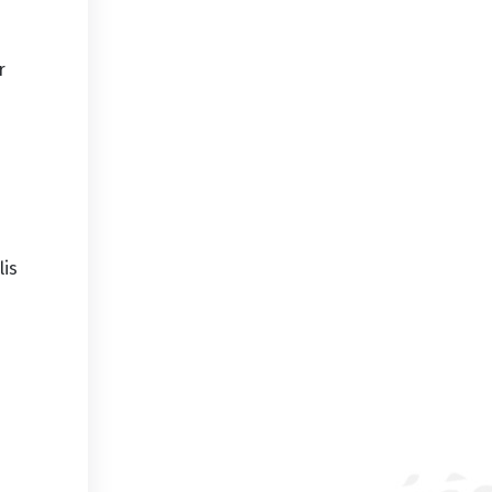
r
lis