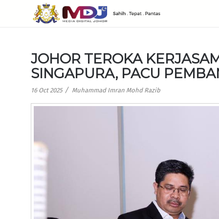
JOHOR TEROKA KERJASAM
SINGAPURA, PACU PEMB
/
16 Oct 2025
Muhammad Imran Mohd Razib