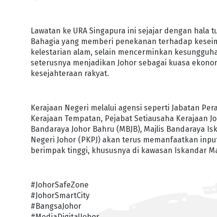
Lawatan ke URA Singapura ini sejajar dengan hala t
Bahagia yang memberi penekanan terhadap keseim
kelestarian alam, selain mencerminkan kesungguhan
seterusnya menjadikan Johor sebagai kuasa ekono
kesejahteraan rakyat.
Kerajaan Negeri melalui agensi seperti Jabatan P
Kerajaan Tempatan, Pejabat Setiausaha Kerajaan Jo
Bandaraya Johor Bahru (MBJB), Majlis Bandaraya 
Negeri Johor (PKPJ) akan terus memanfaatkan inpu
berimpak tinggi, khususnya di kawasan Iskandar Ma
#JohorSafeZone
#JohorSmartCity
#BangsaJohor
#MediaDigitalJohor