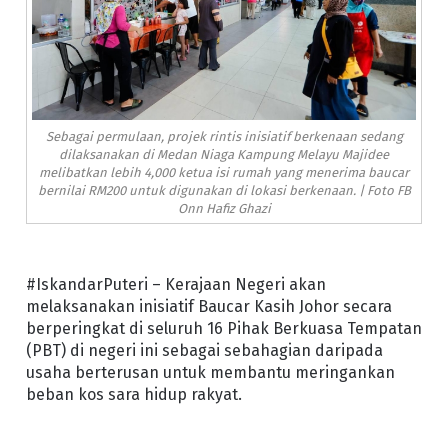
Sebagai permulaan, projek rintis inisiatif berkenaan sedang
dilaksanakan di Medan Niaga Kampung Melayu Majidee
melibatkan lebih 4,000 ketua isi rumah yang menerima baucar
bernilai RM200 untuk digunakan di lokasi berkenaan. | Foto FB
Onn Hafiz Ghazi
#IskandarPuteri – Kerajaan Negeri akan
melaksanakan inisiatif Baucar Kasih Johor secara
berperingkat di seluruh 16 Pihak Berkuasa Tempatan
(PBT) di negeri ini sebagai sebahagian daripada
usaha berterusan untuk membantu meringankan
beban kos sara hidup rakyat.