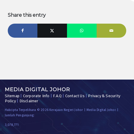
Share this entry
MEDIA DIGITAL JOHOR
Sitemap
|
Corporate Info
|
F.A.Q
|
Contact Us
|
Privacy & Security
Policy
|
Disclaimer
Hakcipta Terpelihara © 2026 Kerajaan Negeri Johor | Media Digital Johor. |
Jumlah Pengunjung:
3,078,771