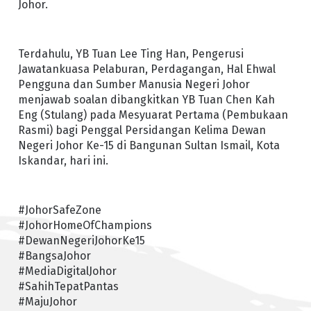
Johor.
Terdahulu, YB Tuan Lee Ting Han, Pengerusi
Jawatankuasa Pelaburan, Perdagangan, Hal Ehwal
Pengguna dan Sumber Manusia Negeri Johor
menjawab soalan dibangkitkan YB Tuan Chen Kah
Eng (Stulang) pada Mesyuarat Pertama (Pembukaan
Rasmi) bagi Penggal Persidangan Kelima Dewan
Negeri Johor Ke-15 di Bangunan Sultan Ismail, Kota
Iskandar, hari ini.
#JohorSafeZone
#JohorHomeOfChampions
#DewanNegeriJohorKe15
#BangsaJohor
#MediaDigitalJohor
#SahihTepatPantas
#MajuJohor