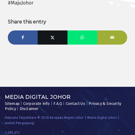
#MajuJohor
Share this entry
MEDIA DIGITAL JOHOR
Sitemap
|
Corporate Info
|
F.A.Q
|
Contact Us
|
Privacy & Security
Policy
|
Disclaimer
Hakcipta Terpelihara © 2026 Kerajaan Negeri Johor | Media Digital Johor. |
Jumlah Pengunjung:
3,081,072