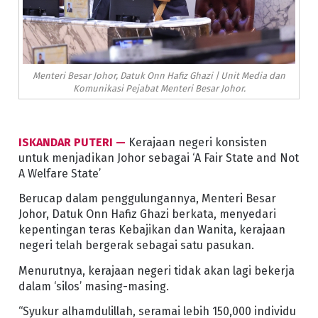
Menteri Besar Johor, Datuk Onn Hafiz Ghazi | Unit Media dan
Komunikasi Pejabat Menteri Besar Johor.
ISKANDAR PUTERI —
Kerajaan negeri konsisten
untuk menjadikan Johor sebagai ‘A Fair State and Not
A Welfare State’
Berucap dalam penggulungannya, Menteri Besar
Johor, Datuk Onn Hafiz Ghazi berkata, menyedari
kepentingan teras Kebajikan dan Wanita, kerajaan
negeri telah bergerak sebagai satu pasukan.
Menurutnya, kerajaan negeri tidak akan lagi bekerja
dalam ‘silos’ masing-masing.
“Syukur alhamdulillah, seramai lebih 150,000 individu