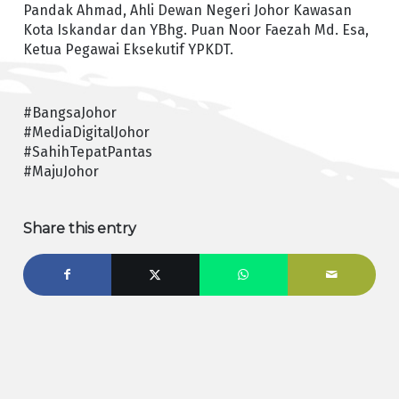
Pandak Ahmad, Ahli Dewan Negeri Johor Kawasan
Kota Iskandar dan YBhg. Puan Noor Faezah Md. Esa,
Ketua Pegawai Eksekutif YPKDT.
#BangsaJohor
#MediaDigitalJohor
#SahihTepatPantas
#MajuJohor
Share this entry