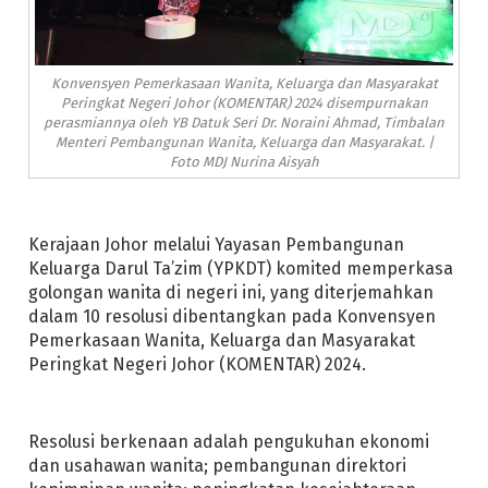
Konvensyen Pemerkasaan Wanita, Keluarga dan Masyarakat
Peringkat Negeri Johor (KOMENTAR) 2024 disempurnakan
perasmiannya oleh YB Datuk Seri Dr. Noraini Ahmad, Timbalan
Menteri Pembangunan Wanita, Keluarga dan Masyarakat. |
Foto MDJ Nurina Aisyah
Kerajaan Johor melalui Yayasan Pembangunan
Keluarga Darul Ta’zim (YPKDT) komited memperkasa
golongan wanita di negeri ini, yang diterjemahkan
dalam 10 resolusi dibentangkan pada Konvensyen
Pemerkasaan Wanita, Keluarga dan Masyarakat
Peringkat Negeri Johor (KOMENTAR) 2024.
Resolusi berkenaan adalah pengukuhan ekonomi
dan usahawan wanita; pembangunan direktori