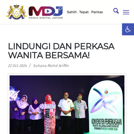
Ope
LINDUNGI DAN PERKASA
WANITA BERSAMA!
/
22 Oct 2024
Suhana Mohd Ariffin