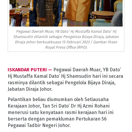
Pegawai Daerah Muar, YB Dato’ Hj Mustaffa Kamal Dato’ Hj
Shamsudin dilantik sebagai Pengelola Bijaya Diraja, Jabatan
Diraja Johor berkuatkuasa 15 Februari 2023 / Gambar Ihsan
Royal Press Office (RPO).
ISKANDAR PUTERI —
Pegawai Daerah Muar, YB Dato’
Hj Mustaffa Kamal Dato’ Hj Shamsudin hari ini secara
rasminya dilantik sebagai Pengelola Bijaya Diraja,
Jabatan Diraja Johor.
Pelantikan beliau diumumkan oleh Setiausaha
Kerajaan Johor, Tan Sri Dato’ Dr Hj Azmi Rohani
menerusi satu kenyataan rasmi kerajaan hari ini
berserta dengan pemakluman Pertukaran 56
Pegawai Tadbir Negeri Johor.