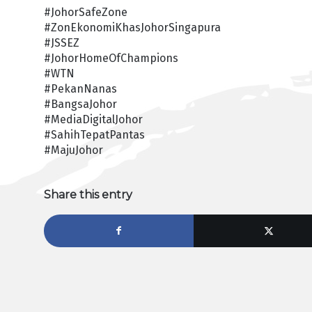
#JohorSafeZone
#ZonEkonomiKhasJohorSingapura
#JSSEZ
#JohorHomeOfChampions
#WTN
#PekanNanas
#BangsaJohor
#MediaDigitalJohor
#SahihTepatPantas
#MajuJohor
Share this entry