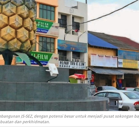
embangunan JS-SEZ, dengan potensi besar untuk menjadi pusat sokongan ba
mbuatan dan perkhidmatan.