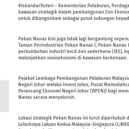
#IskandarPuteri – Kementerian Pelaburan, Perdaga
kawasan strategik dalam pembangunan Zon Ekonomi 
untuk dibangunkam sebagai pusat sokongan kepad
Pekan Nanas kini juga tidak lagi bergantung sepen
Taman Perindustrian Pekan Nanas I, Pekan Nanas 
pertumbuhan industri kecil dan sederhana (IKS), lo
melonjakkan sosioekonomi di kawasan berkenaan.
Pejabat Lembaga Pembangunan Pelaburan Malaysia 
Negeri Johor melalui Invest Johor, Pusat Memudahca
AMARAN HUJAN
Perancang Ekonomi Negeri Johor (BPENJ) bagi me
BERTERUSAN, BANGSA
Nanas secara menyeluruh.
JOHOR DIMINTA TERUS
BERWASPADA
Lokasi strategik Pekan Nanas ini turut diperkukuh
Lebuhraya Laluan Kedua Malaysia–Singapura (LINKE