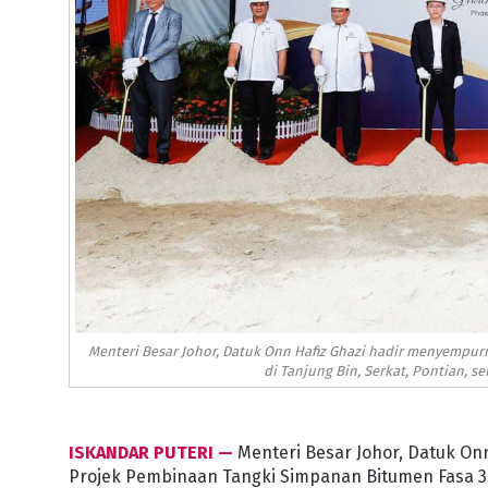
Menteri Besar Johor, Datuk Onn Hafiz Ghazi hadir menyempur
di Tanjung Bin, Serkat, Pontian, 
ISKANDAR PUTERI —
Menteri Besar Johor, Datuk O
Projek Pembinaan Tangki Simpanan Bitumen Fasa 3, 