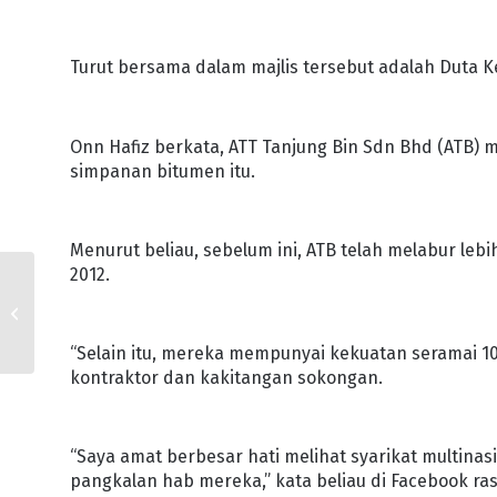
Turut bersama dalam majlis tersebut adalah Duta K
Onn Hafiz berkata, ATT Tanjung Bin Sdn Bhd (ATB)
simpanan bitumen itu.
Menurut beliau, sebelum ini, ATB telah melabur lebi
2012.
PELUANG KERJASAMA
STRATEGIK BERSAMA
PETRONAS
“Selain itu, mereka mempunyai kekuatan seramai 1
kontraktor dan kakitangan sokongan.
“Saya amat berbesar hati melihat syarikat multinas
pangkalan hab mereka,” kata beliau di Facebook ra