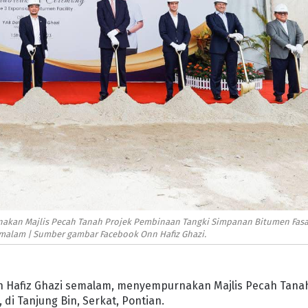
nakan Majlis Pecah Tanah Projek Pembinaan Tangki Simpanan Bitumen Fasa
semalam | Sumber gambar Facebook Onn Hafiz Ghazi.
nn Hafiz Ghazi semalam, menyempurnakan Majlis Pecah Tana
di Tanjung Bin, Serkat, Pontian.