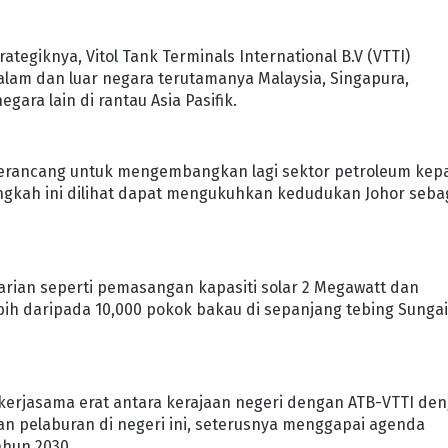
tegiknya, Vitol Tank Terminals International B.V (VTTI)
lam dan luar negara terutamanya Malaysia, Singapura,
gara lain di rantau Asia Pasifik.
merancang untuk mengembangkan lagi sektor petroleum kep
Langkah ini dilihat dapat mengukuhkan kedudukan Johor seba
arian seperti pemasangan kapasiti solar 2 Megawatt dan
ebih daripada 10,000 pokok bakau di sepanjang tebing Sunga
kerjasama erat antara kerajaan negeri dengan ATB-VTTI de
n pelaburan di negeri ini, seterusnya menggapai agenda
ahun 2030.