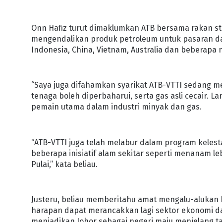
Onn Hafiz turut dimaklumkan ATB bersama rakan stra
mengendalikan produk petroleum untuk pasaran da
Indonesia, China, Vietnam, Australia dan beberapa ne
“Saya juga difahamkan syarikat ATB-VTTI sedang 
tenaga boleh diperbaharui, serta gas asli cecair. 
pemain utama dalam industri minyak dan gas.
“ATB-VTTI juga telah melabur dalam program kelest
beberapa inisiatif alam sekitar seperti menanam l
Pulai,” kata beliau.
Justeru, beliau memberitahu amat mengalu-alukan 
harapan dapat merancakkan lagi sektor ekonomi da
menjadikan Johor sebagai negeri maju menjelang t