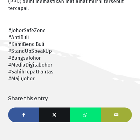
(PPD) demi memastikan matlamat murni tersebut
tercapai.
#JohorSafeZone
#AntiBuli
#KamiBenciBuli
#StandUpSpeakUp
#BangsaJohor
#MediaDigitalJohor
#SahihTepatPantas
#MajuJohor
Share this entry