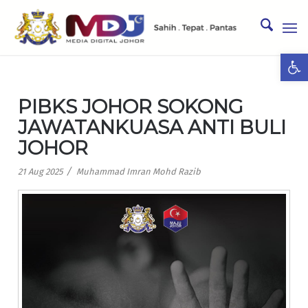
Ope
PIBKS JOHOR SOKONG
JAWATANKUASA ANTI BULI
JOHOR
/
21 Aug 2025
Muhammad Imran Mohd Razib