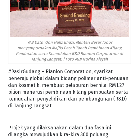
YAB Dato’ Onn Hafiz Ghazi, Menteri Besar Johor
menyempurnakan Majlis Pecah Tanah Pembinaan Kilang
Pembuatan serta Kemudahan R&D Rianlon Corporation di
Tanjung Langsat. | Foto MDJ Nurina Aisyah
#PasirGudang – Rianlon Corporation, syarikat
peneraju global dalam bidang polimer anti-penuaan
dan kosmetik, membuat pelaburan bernilai RM1.27
bilion menerusi pembinaan kilang pembuatan serta
kemudahan penyelidikan dan pembangunan (R&D)
di Tanjung Langsat.
Projek yang dilaksanakan dalam dua fasa ini
dijangka mewujudkan kira-kira 300 peluang