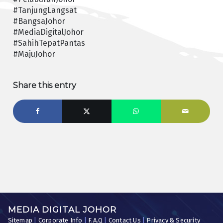
#TanjungLangsat
#BangsaJohor
#MediaDigitalJohor
#SahihTepatPantas
#MajuJohor
Share this entry
MEDIA DIGITAL JOHOR
Sitemap
|
Corporate Info
|
F.A.Q
|
Contact Us
|
Privacy & Security