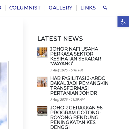
O
COLUMNIST
GALLERY
LINKS
Ope
LATEST NEWS
JOHOR NAFI USAHA
PERKASA SEKTOR
KESIHATAN SEKADAR
‘WAYANG’
7 Aug 2026 - 5:18 PM
HAB FASILITASI J-ARDC
BAKAL JADI PEMANGKIN
TRANSFORMASI
PERTANIAN JOHOR
7 Aug 2026 - 11:39 AM
JOHOR GERAKKAN 96
PROGRAM GOTONG-
ROYONG BENDUNG
PENINGKATAN KES
DENGGI