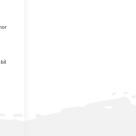
hor
bil