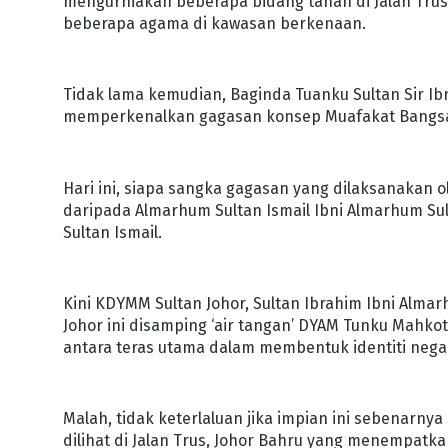
mengurniakan beberapa bidang tanah di Jalan Trus,
beberapa agama di kawasan berkenaan.
Tidak lama kemudian, Baginda Tuanku Sultan Sir Ib
memperkenalkan gagasan konsep Muafakat Bangsa
Hari ini, siapa sangka gagasan yang dilaksanakan 
daripada Almarhum Sultan Ismail Ibni Almarhum Su
Sultan Ismail.
Kini KDYMM Sultan Johor, Sultan Ibrahim Ibni Alma
Johor ini disamping ‘air tangan’ DYAM Tunku Mahkot
antara teras utama dalam membentuk identiti nega
Malah, tidak keterlaluan jika impian ini sebenarny
dilihat di Jalan Trus, Johor Bahru yang menempat