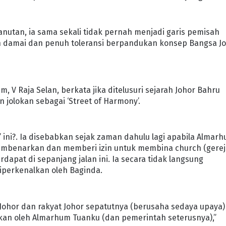
nutan, ia sama sekali tidak pernah menjadi garis pemisah
 damai dan penuh toleransi berpandukan konsep Bangsa J
V Raja Selan, berkata jika ditelusuri sejarah Johor Bahru
 jolokan sebagai ‘Street of Harmony’.
 ini?. Ia disebabkan sejak zaman dahulu lagi apabila Almar
embenarkan dan memberi izin untuk membina church (gerej
rdapat di sepanjang jalan ini. Ia secara tidak langsung
iperkenalkan oleh Baginda.
di Johor dan rakyat Johor sepatutnya (berusaha sedaya upaya)
kan oleh Almarhum Tuanku (dan pemerintah seterusnya),”