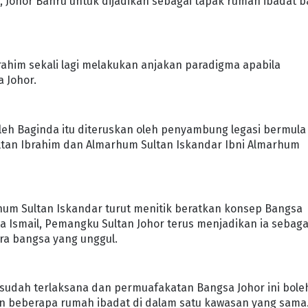
 Johor Bahru untuk dijadikan sebagai tapak rumah ibadat b
rahim sekali lagi melakukan anjakan paradigma apabila
 Johor.
oleh Baginda itu diteruskan oleh penyambung legasi bermula
ltan Ibrahim dan Almarhum Sultan Iskandar Ibni Almarhum
rhum Sultan Iskandar turut menitik beratkan konsep Bangsa
a Ismail, Pemangku Sultan Johor terus menjadikan ia sebaga
ra bangsa yang unggul.
a sudah terlaksana dan permuafakatan Bangsa Johor ini bole
kan beberapa rumah ibadat di dalam satu kawasan yang sama