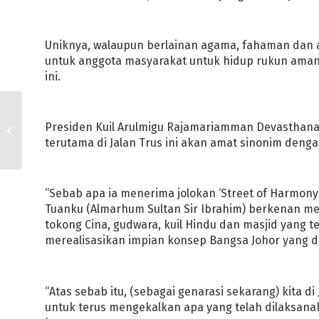
Uniknya, walaupun berlainan agama, fahaman dan a
untuk anggota masyarakat untuk hidup rukun aman
ini.
PENGANUT HINDU
Presiden Kuil Arulmigu Rajamariamman Devasthanam, 
KONGSI RASA TERGURIS
terutama di Jalan Trus ini akan amat sinonim dengan
UMAT ISLAM
“Sebab apa ia menerima jolokan ‘Street of Harmony’
Tuanku (Almarhum Sultan Sir Ibrahim) berkenan m
tokong Cina, gudwara, kuil Hindu dan masjid yang te
merealisasikan impian konsep Bangsa Johor yang d
“Atas sebab itu, (sebagai genarasi sekarang) kita 
untuk terus mengekalkan apa yang telah dilaksana