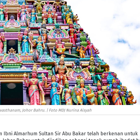
asthanam, Johor Bahru. | Foto MDJ Nurina Aisyah
him Ibni Almarhum Sultan Sir Abu Bakar telah berkenan untuk