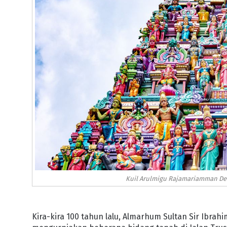
Kuil Arulmigu Rajamariamman Dev
Kira-kira 100 tahun lalu, Almarhum Sultan Sir Ibra