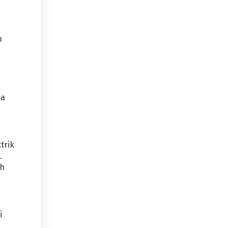
n
ia
trik
.
ah
i