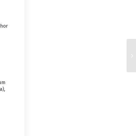
ohor
hum
a),