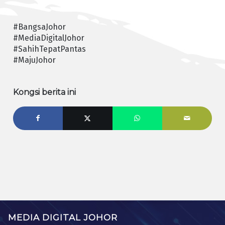
#BangsaJohor
#MediaDigitalJohor
#SahihTepatPantas
#MajuJohor
Kongsi berita ini
MEDIA DIGITAL JOHOR