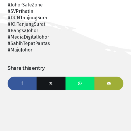
#JohorSafeZone
#SVPrihatin
#DUNTanjungSurat
#JOJTanjungSurat
#BangsaJohor
#MediaDigitalJohor
#SahihTepatPantas
#MajuJohor
Share this entry