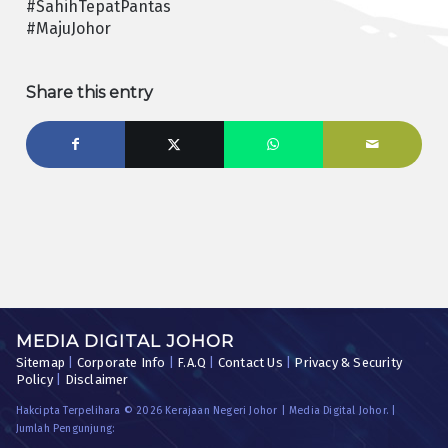
#SahihTepatPantas
#MajuJohor
Share this entry
MEDIA DIGITAL JOHOR
Sitemap
|
Corporate Info
|
F.A.Q
|
Contact Us
|
Privacy & Security
Policy
|
Disclaimer
Hakcipta Terpelihara © 2026 Kerajaan Negeri Johor | Media Digital Johor. |
Jumlah Pengunjung: