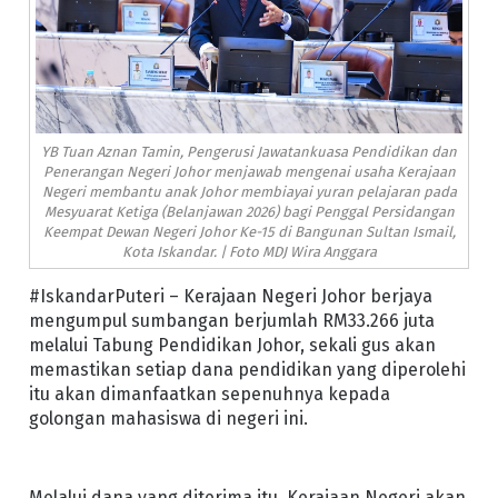
YB Tuan Aznan Tamin, Pengerusi Jawatankuasa Pendidikan dan
Penerangan Negeri Johor menjawab mengenai usaha Kerajaan
Negeri membantu anak Johor membiayai yuran pelajaran pada
Mesyuarat Ketiga (Belanjawan 2026) bagi Penggal Persidangan
Keempat Dewan Negeri Johor Ke-15 di Bangunan Sultan Ismail,
Kota Iskandar. | Foto MDJ Wira Anggara
#IskandarPuteri – Kerajaan Negeri Johor berjaya
mengumpul sumbangan berjumlah RM33.266 juta
melalui Tabung Pendidikan Johor, sekali gus akan
memastikan setiap dana pendidikan yang diperolehi
itu akan dimanfaatkan sepenuhnya kepada
golongan mahasiswa di negeri ini.
Melalui dana yang diterima itu, Kerajaan Negeri akan