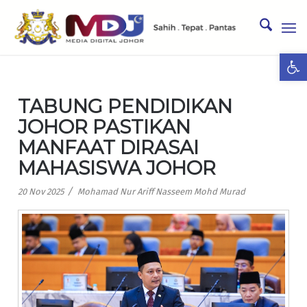
Ope
TABUNG PENDIDIKAN
JOHOR PASTIKAN
MANFAAT DIRASAI
MAHASISWA JOHOR
/
20 Nov 2025
Mohamad Nur Ariff Nasseem Mohd Murad