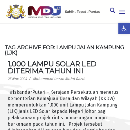
Ope
TAG ARCHIVE FOR:
LAMPU JALAN KAMPUNG
(LJK)
1,000 LAMPU SOLAR LED
DITERIMA TAHUN INI
/
25 Nov 2024
Muhammad Imran Mohd Razib
#IskandarPuteri – Kerajaan Persekutuan menerusi
Kementerian Kemajuan Desa dan Wilayah (KKDW)
memperuntukkan 1,000 unit Lampu Jalan Kampung
(LJK) jenis LED Solar kepada Negeri Johor bagi
pelaksanaan projek rintis pemasangan lampu
berkenaan pada tahun ini. Projek tersebut