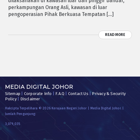
dilaksanakan di kawasan luar dan pinggir bandar,
perkampungan Orang Asli, kawasan di luar
pengoperasian Pihak Berkuasa Tempatan […]
READ MORE
MEDIA DIGITAL JOHOR
Sitemap
|
Corporate Info
|
F.A.Q
|
Contact Us
|
Privacy & Security
Policy
|
Disclaimer
Hakcipta Terpelihara © 2026 Kerajaan Negeri Johor | Media Digital Johor. |
Jumlah Pengunjung:
3,079,035