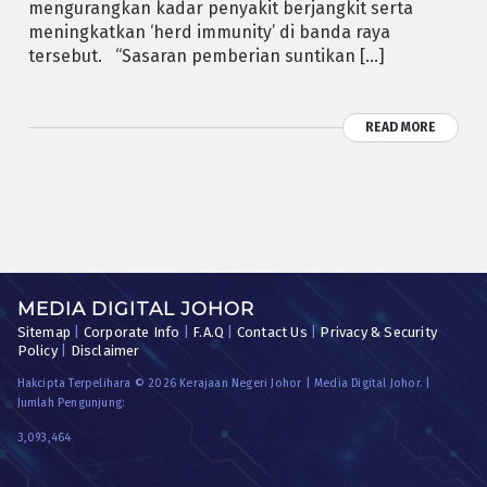
mengurangkan kadar penyakit berjangkit serta
meningkatkan ‘herd immunity’ di banda raya
tersebut. “Sasaran pemberian suntikan […]
READ MORE
MEDIA DIGITAL JOHOR
Sitemap
|
Corporate Info
|
F.A.Q
|
Contact Us
|
Privacy & Security
Policy
|
Disclaimer
Hakcipta Terpelihara © 2026 Kerajaan Negeri Johor | Media Digital Johor. |
Jumlah Pengunjung:
3,093,464