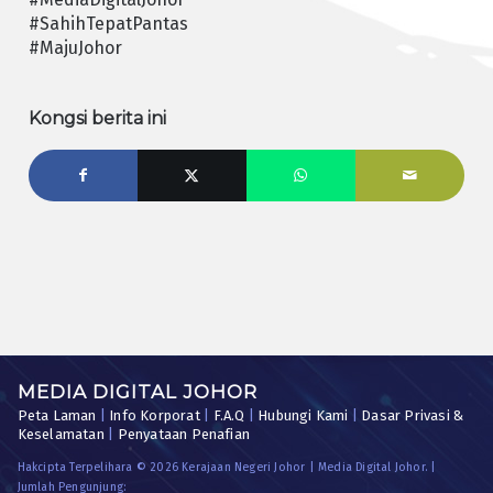
#SahihTepatPantas
#MajuJohor
Kongsi berita ini
MEDIA DIGITAL JOHOR
Peta Laman
|
Info Korporat
|
F.A.Q
|
Hubungi Kami
|
Dasar Privasi &
Keselamatan
|
Penyataan Penafian
Hakcipta Terpelihara © 2026 Kerajaan Negeri Johor | Media Digital Johor. |
Jumlah Pengunjung: