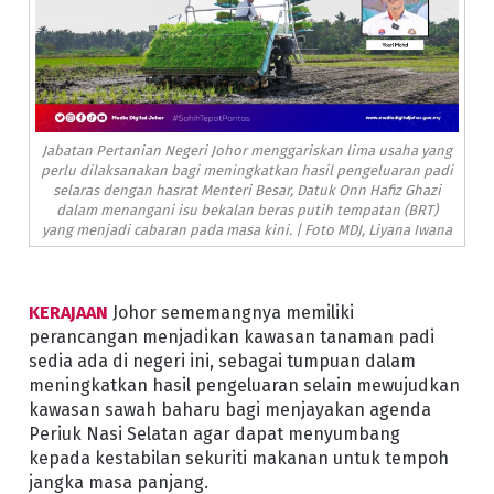
Jabatan Pertanian Negeri Johor menggariskan lima usaha yang
perlu dilaksanakan bagi meningkatkan hasil pengeluaran padi
selaras dengan hasrat Menteri Besar, Datuk Onn Hafiz Ghazi
dalam menangani isu bekalan beras putih tempatan (BRT)
yang menjadi cabaran pada masa kini. | Foto MDJ, Liyana Iwana
KERAJAAN
Johor sememangnya memiliki
perancangan menjadikan kawasan tanaman padi
sedia ada di negeri ini, sebagai tumpuan dalam
meningkatkan hasil pengeluaran selain mewujudkan
kawasan sawah baharu bagi menjayakan agenda
Periuk Nasi Selatan agar dapat menyumbang
kepada kestabilan sekuriti makanan untuk tempoh
jangka masa panjang.