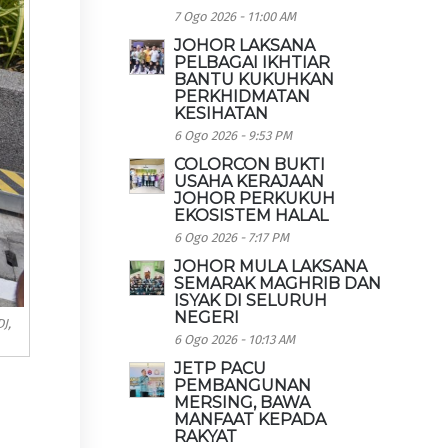
7 Ogo 2026 - 11:00 AM
JOHOR LAKSANA
PELBAGAI IKHTIAR
BANTU KUKUHKAN
PERKHIDMATAN
KESIHATAN
6 Ogo 2026 - 9:53 PM
COLORCON BUKTI
USAHA KERAJAAN
JOHOR PERKUKUH
EKOSISTEM HALAL
6 Ogo 2026 - 7:17 PM
JOHOR MULA LAKSANA
SEMARAK MAGHRIB DAN
ISYAK DI SELURUH
NEGERI
J,
6 Ogo 2026 - 10:13 AM
JETP PACU
PEMBANGUNAN
MERSING, BAWA
MANFAAT KEPADA
RAKYAT