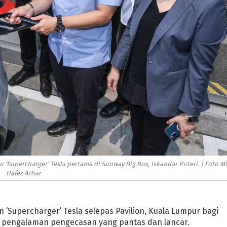
 ‘Supercharger’ Tesla pertama di Sunway Big Box, Iskandar Puteri. | Foto MD
Hafez Azhar
 ‘Supercharger’ Tesla selepas Pavilion, Kuala Lumpur bagi
ti pengalaman pengecasan yang pantas dan lancar.