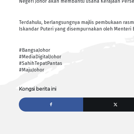
Negeri Johor akan membantu usaha Kerajaan Persek
Terdahulu, berlangsungnya majlis pembukaan rasmi 
Iskandar Puteri yang disempurnakan oleh Menteri B
#BangsaJohor
#MediaDigitalJohor
#SahihTepatPantas
#MajuJohor
Kongsi berita ini