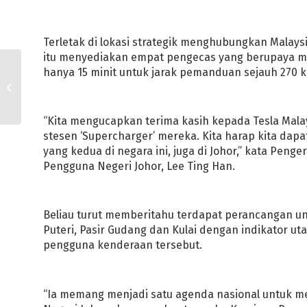
Terletak di lokasi strategik menghubungkan Malaysi
itu menyediakan empat pengecas yang berupaya m
hanya 15 minit untuk jarak pemanduan sejauh 270 k
JDT JALIN KERJASAMA
DENGAN IKEA DAN
TOPPEN
“Kita mengucapkan terima kasih kepada Tesla Mala
stesen ‘Supercharger’ mereka. Kita harap kita da
yang kedua di negara ini, juga di Johor,” kata Pen
Pengguna Negeri Johor, Lee Ting Han.
Beliau turut memberitahu terdapat perancangan u
Puteri, Pasir Gudang dan Kulai dengan indikator u
pengguna kenderaan tersebut.
“Ia memang menjadi satu agenda nasional untuk me