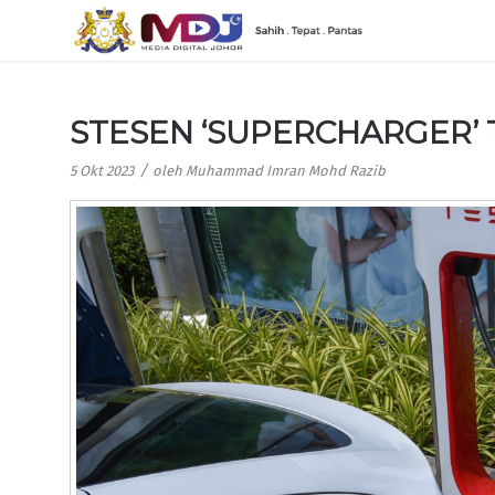
STESEN ‘SUPERCHARGER’ T
/
5 Okt 2023
oleh
Muhammad Imran Mohd Razib