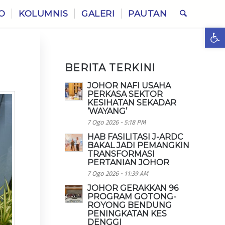
O
KOLUMNIS
GALERI
PAUTAN
Ope
BERITA TERKINI
JOHOR NAFI USAHA
PERKASA SEKTOR
KESIHATAN SEKADAR
‘WAYANG’
7 Ogo 2026 - 5:18 PM
HAB FASILITASI J-ARDC
BAKAL JADI PEMANGKIN
TRANSFORMASI
PERTANIAN JOHOR
7 Ogo 2026 - 11:39 AM
JOHOR GERAKKAN 96
PROGRAM GOTONG-
ROYONG BENDUNG
PENINGKATAN KES
DENGGI