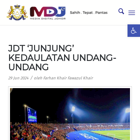
Ope
JDT ‘JUNJUNG’
KEDAULATAN UNDANG-
UNDANG
/
29 Jun 2024
oleh
Farhan Khair Fawazul Khair