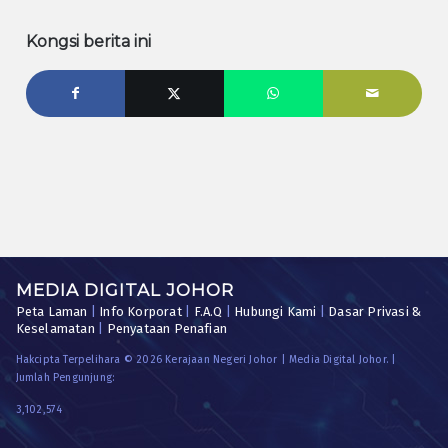
Kongsi berita ini
MEDIA DIGITAL JOHOR
Peta Laman
|
Info Korporat
|
F.A.Q
|
Hubungi Kami
|
Dasar Privasi &
Keselamatan
|
Penyataan Penafian
Hakcipta Terpelihara © 2026 Kerajaan Negeri Johor | Media Digital Johor. |
Jumlah Pengunjung:
3,102,574