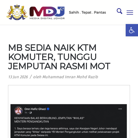
Ope
MB SEDIA NAIK KTM
KOMUTER, TUNGGU
JEMPUTAN RASMI MOT
/
13 Jun 2026
oleh
Muhammad Imran Mohd Razib