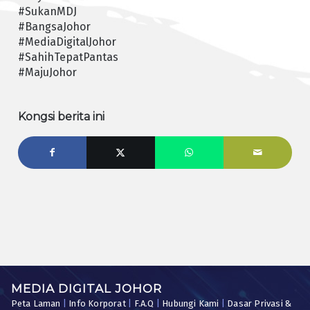
#SukanMDJ
#BangsaJohor
#MediaDigitalJohor
#SahihTepatPantas
#MajuJohor
Kongsi berita ini
MEDIA DIGITAL JOHOR
Peta Laman
|
Info Korporat
|
F.A.Q
|
Hubungi Kami
|
Dasar Privasi &