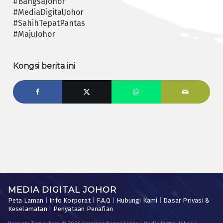
#BangsaJohor
#MediaDigitalJohor
#SahihTepatPantas
#MajuJohor
Kongsi berita ini
MEDIA DIGITAL JOHOR
Peta Laman
|
Info Korporat
|
F.A.Q
|
Hubungi Kami
|
Dasar Privasi &
Keselamatan
|
Penyataan Penafian