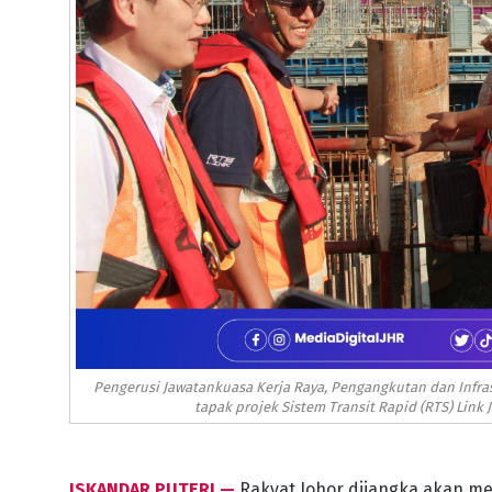
Pengerusi Jawatankuasa Kerja Raya, Pengangkutan dan Infras
tapak projek Sistem Transit Rapid (RTS) Link
ISKANDAR PUTERI —
Rakyat Johor dijangka akan m