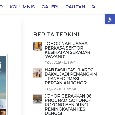
O
KOLUMNIS
GALERI
PAUTAN
Ope
BERITA TERKINI
JOHOR NAFI USAHA
PERKASA SEKTOR
KESIHATAN SEKADAR
‘WAYANG’
7 Ogo 2026 - 5:18 PM
HAB FASILITASI J-ARDC
BAKAL JADI PEMANGKIN
TRANSFORMASI
PERTANIAN JOHOR
7 Ogo 2026 - 11:39 AM
JOHOR GERAKKAN 96
PROGRAM GOTONG-
ROYONG BENDUNG
PENINGKATAN KES
DENGGI