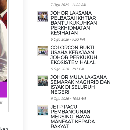
7 Ogo 2026 - 11:00 AM
JOHOR LAKSANA
PELBAGAI IKHTIAR
BANTU KUKUHKAN
PERKHIDMATAN
KESIHATAN
6 Ogo 2026 - 9:53 PM
COLORCON BUKTI
USAHA KERAJAAN
JOHOR PERKUKUH
EKOSISTEM HALAL
6 Ogo 2026 - 7:17 PM
JOHOR MULA LAKSANA
SEMARAK MAGHRIB DAN
ISYAK DI SELURUH
NEGERI
6 Ogo 2026 - 10:13 AM
at
JETP PACU
PEMBANGUNAN
MERSING, BAWA
MANFAAT KEPADA
RAKYAT
gkap