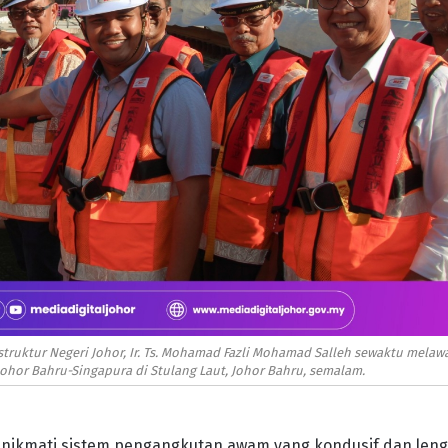
truktur Negeri Johor, Ir. Ts. Mohamad Fazli Mohamad Salleh sewaktu melaw
 Johor Bahru-Singapura di Stulang Laut, Johor Bahru, semalam.
enikmati sistem pengangkutan awam yang kondusif dan len