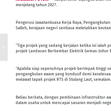
menjelang tahun 2027.
Pengerusi Jawatankuasa Kerja Raya, Pengangkutan d
Salleh, kerajaan negeri sentiasa meletakkan keutam
KERAJAAN JOHOR
“Tiga projek yang sedang berjalan ketika ini ialah 
PRIHATIN ISU
EKSPLOITASI ORANG
projek Landasan Berkembar Elektrik Gemas-Johor Ba
ASLI
“Apabila siap sepenuhnya projek berimpak tinggi se
pengangkutan awam yang kondusif demi keselesaan
melawat tapak projek RTS di Stulang Laut, semalam
Beliau berkata, dengan pembinaan infrastruktur aw
dalam usaha untuk mencapai sasaran menjadi nege