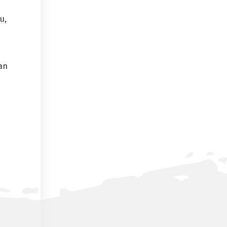
u,
an