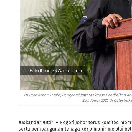
YB Tuan Aznan Tamin, Pengerusi Jawatankuasa Pendidikan da
Zon Johor 2025 di Kolej Vok
#IskandarPuteri – Negeri Johor terus komited mem
serta pembangunan tenaga kerja mahir melalui pelba