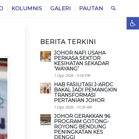
O
KOLUMNIS
GALERI
PAUTAN
Ope
BERITA TERKINI
JOHOR NAFI USAHA
PERKASA SEKTOR
KESIHATAN SEKADAR
‘WAYANG’
7 Ogo 2026 - 5:18 PM
HAB FASILITASI J-ARDC
BAKAL JADI PEMANGKIN
TRANSFORMASI
PERTANIAN JOHOR
7 Ogo 2026 - 11:39 AM
JOHOR GERAKKAN 96
PROGRAM GOTONG-
ROYONG BENDUNG
PENINGKATAN KES
DENGGI