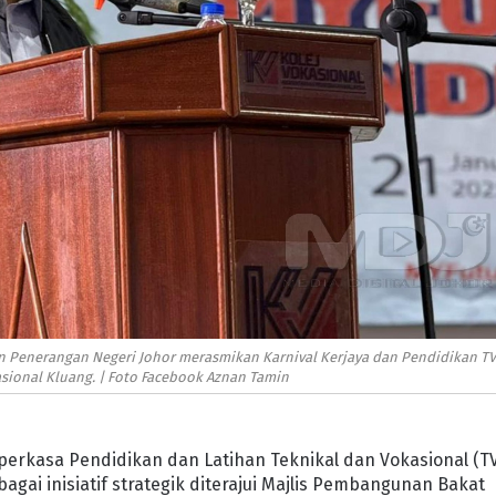
n Penerangan Negeri Johor merasmikan Karnival Kerjaya dan Pendidikan T
asional Kluang. | Foto Facebook Aznan Tamin
perkasa Pendidikan dan Latihan Teknikal dan Vokasional (T
gai inisiatif strategik diterajui Majlis Pembangunan Bakat