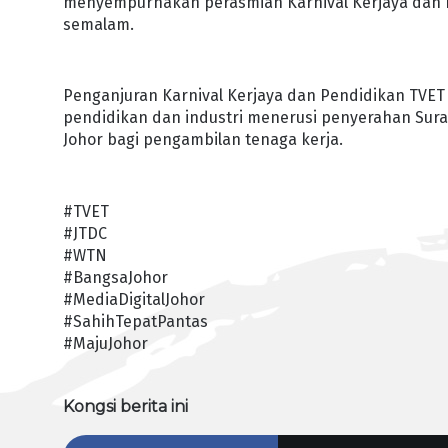
menyempurnakan perasmian Karnival Kerjaya dan Pe
semalam.
Penganjuran Karnival Kerjaya dan Pendidikan TVE
pendidikan dan industri menerusi penyerahan Surat 
Johor bagi pengambilan tenaga kerja.
#TVET
#JTDC
#WTN
#BangsaJohor
#MediaDigitalJohor
#SahihTepatPantas
#MajuJohor
Kongsi berita ini