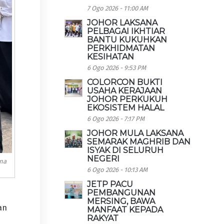
7 Ogo 2026 - 11:00 AM
JOHOR LAKSANA
PELBAGAI IKHTIAR
BANTU KUKUHKAN
PERKHIDMATAN
KESIHATAN
6 Ogo 2026 - 9:53 PM
COLORCON BUKTI
USAHA KERAJAAN
JOHOR PERKUKUH
EKOSISTEM HALAL
6 Ogo 2026 - 7:17 PM
JOHOR MULA LAKSANA
SEMARAK MAGHRIB DAN
ISYAK DI SELURUH
NEGERI
ena
6 Ogo 2026 - 10:13 AM
JETP PACU
PEMBANGUNAN
MERSING, BAWA
an
MANFAAT KEPADA
RAKYAT