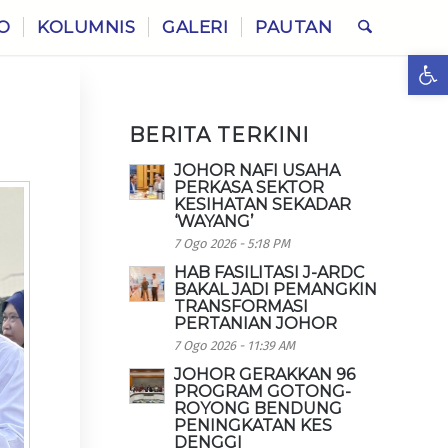
O
KOLUMNIS
GALERI
PAUTAN
Ope
BERITA TERKINI
JOHOR NAFI USAHA
PERKASA SEKTOR
KESIHATAN SEKADAR
‘WAYANG’
7 Ogo 2026 - 5:18 PM
HAB FASILITASI J-ARDC
BAKAL JADI PEMANGKIN
TRANSFORMASI
PERTANIAN JOHOR
7 Ogo 2026 - 11:39 AM
JOHOR GERAKKAN 96
PROGRAM GOTONG-
ROYONG BENDUNG
PENINGKATAN KES
DENGGI