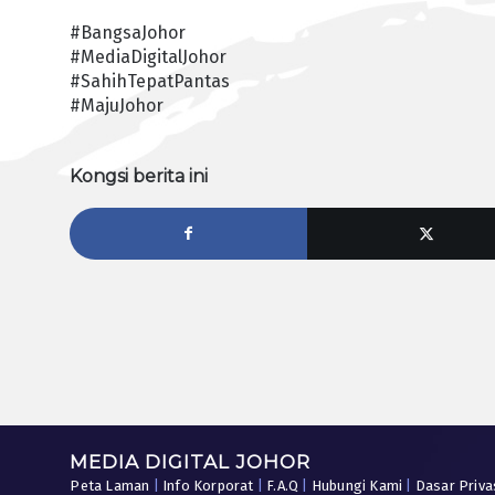
#BangsaJohor
#MediaDigitalJohor
#SahihTepatPantas
#MajuJohor
Kongsi berita ini
MEDIA DIGITAL JOHOR
Peta Laman
|
Info Korporat
|
F.A.Q
|
Hubungi Kami
|
Dasar Priva