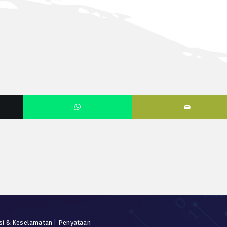
si & Keselamatan
|
Penyataan