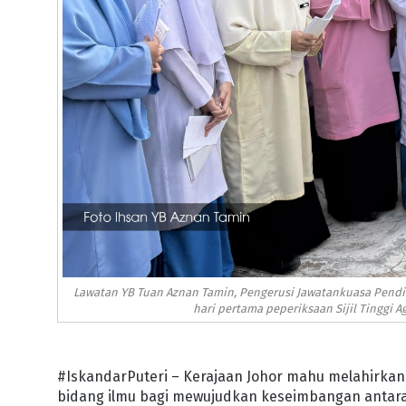
Lawatan YB Tuan Aznan Tamin, Pengerusi Jawatankuasa Pendi
hari pertama peperiksaan Sijil Tinggi 
#IskandarPuteri – Kerajaan Johor mahu melahirkan
bidang ilmu bagi mewujudkan keseimbangan antara 