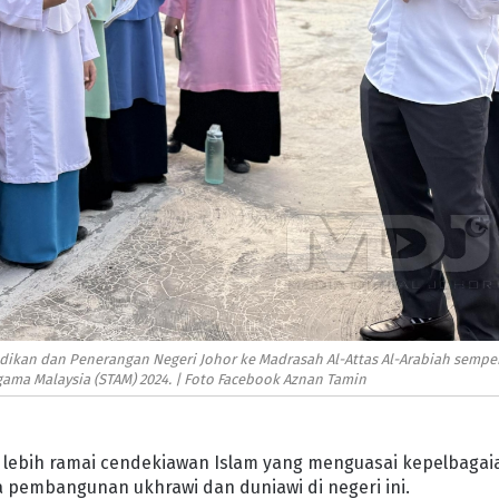
dikan dan Penerangan Negeri Johor ke Madrasah Al-Attas Al-Arabiah semp
Agama Malaysia (STAM) 2024. | Foto Facebook Aznan Tamin
 lebih ramai cendekiawan Islam yang menguasai kepelbagai
pembangunan ukhrawi dan duniawi di negeri ini.