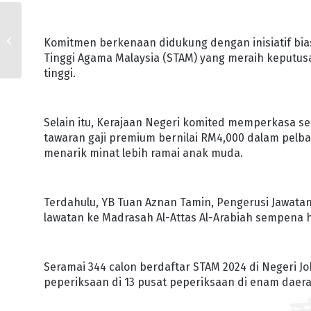
KERAJAAN JOHOR CAKNA
KEPERLUAN FASILITI
Komitmen berkenaan didukung dengan inisiatif bias
KESIHATAN
Tinggi Agama Malaysia (STAM) yang meraih keputus
tinggi.
Selain itu, Kerajaan Negeri komited memperkasa s
tawaran gaji premium bernilai RM4,000 dalam pelba
menarik minat lebih ramai anak muda.
Terdahulu, YB Tuan Aznan Tamin, Pengerusi Jawat
lawatan ke Madrasah Al-Attas Al-Arabiah sempena h
Seramai 344 calon berdaftar STAM 2024 di Negeri J
peperiksaan di 13 pusat peperiksaan di enam daera