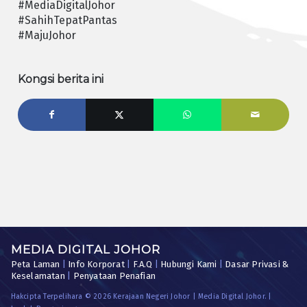
#MediaDigitalJohor
#SahihTepatPantas
#MajuJohor
Kongsi berita ini
MEDIA DIGITAL JOHOR
Peta Laman
|
Info Korporat
|
F.A.Q
|
Hubungi Kami
|
Dasar Privasi &
Keselamatan
|
Penyataan Penafian
Hakcipta Terpelihara © 2026 Kerajaan Negeri Johor | Media Digital Johor. |