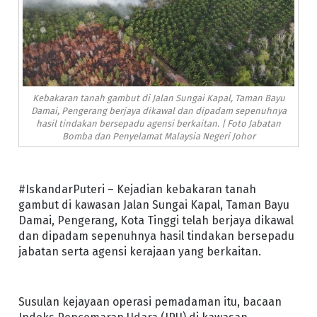
Kebakaran tanah gambut di Jalan Sungai Kapal, Taman Bayu
Damai, Pengerang berjaya dikawal dan dipadam sepenuhnya
hasil tindakan bersepadu agensi berkaitan. | Foto Jabatan
Bomba dan Penyelamat Malaysia Negeri Johor
#IskandarPuteri – Kejadian kebakaran tanah
gambut di kawasan Jalan Sungai Kapal, Taman Bayu
Damai, Pengerang, Kota Tinggi telah berjaya dikawal
dan dipadam sepenuhnya hasil tindakan bersepadu
jabatan serta agensi kerajaan yang berkaitan.
Susulan kejayaan operasi pemadaman itu, bacaan