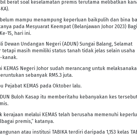
il berat soal keselamatan premis terutama melibatkan kan
KA).
 belum mampu menampung keperluan baikpulih dan bina b
atanya pada Mesyuarat Keempat (Belanjawan Johor 2023) Bag
-15, hari ini.
hli Dewan Undangan Negeri (ADUN) Sungai Balang, Selamat
tapi masih memiliki status tanah tidak jelas selain usaha
k-kanak.
alui KEMAS Negeri Johor sudah merancang untuk melaksanak
peruntukan sebanyak RM5.3 juta.
bu Pejabat KEMAS pada Oktober lalu.
 ADUN Buloh Kasap itu memberitahu kebanyakan kes tersebu
mis.
k kerajaan melalui KEMAS telah berusaha memenuhi keperl
agai premis,” katanya.
gunan atau institusi TABIKA terdiri daripada 1,153 kelas TA