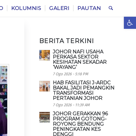
O
KOLUMNIS
GALERI
PAUTAN
Ope
BERITA TERKINI
JOHOR NAFI USAHA
PERKASA SEKTOR
KESIHATAN SEKADAR
‘WAYANG’
7 Ogo 2026 - 5:18 PM
HAB FASILITASI J-ARDC
BAKAL JADI PEMANGKIN
TRANSFORMASI
PERTANIAN JOHOR
7 Ogo 2026 - 11:39 AM
JOHOR GERAKKAN 96
PROGRAM GOTONG-
ROYONG BENDUNG
PENINGKATAN KES
DENGGI