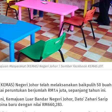
juan Masyarakat (KEMAS) Negeri Johor | Sumber Facebook KEMAS JDT.
KEMAS) Negeri Johor telah melaksanakan baikpulih 50 buah
i peruntukan berjumlah RM1.4 juta, sepanjang tahun ini.
ni, Kemajuan Luar Bandar Negeri Johor, Dato’ Zahari Sarip
bina baru dengan nilai RM660,283.