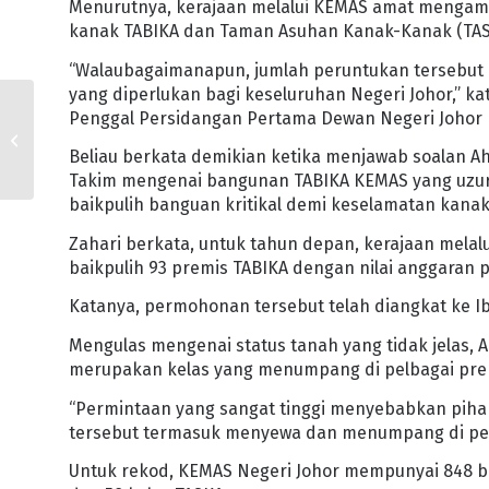
Menurutnya, kerajaan melalui KEMAS amat mengamb
kanak TABIKA dan Taman Asuhan Kanak-Kanak (TAS
“Walaubagaimanapun, jumlah peruntukan tersebut
yang diperlukan bagi keseluruhan Negeri Johor,” k
DYAM TUNKU MAHKOTA
Penggal Persidangan Pertama Dewan Negeri Johor Ke
JOHOR DIMASYHURKAN
SEBAGAI CANSELOR
Beliau berkata demikian ketika menjawab soalan A
UTHM
Takim mengenai bangunan TABIKA KEMAS yang uzur te
baikpulih banguan kritikal demi keselamatan kana
Zahari berkata, untuk tahun depan, kerajaan mel
baikpulih 93 premis TABIKA dengan nilai anggaran 
Katanya, permohonan tersebut telah diangkat ke I
Mengulas mengenai status tanah yang tidak jelas,
merupakan kelas yang menumpang di pelbagai pre
“Permintaan yang sangat tinggi menyebabkan piha
tersebut termasuk menyewa dan menumpang di pelb
Untuk rekod, KEMAS Negeri Johor mempunyai 848 ban