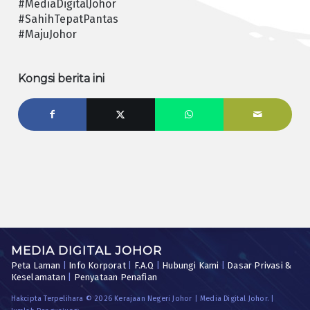
#MediaDigitalJohor
#SahihTepatPantas
#MajuJohor
Kongsi berita ini
MEDIA DIGITAL JOHOR
Peta Laman
|
Info Korporat
|
F.A.Q
|
Hubungi Kami
|
Dasar Privasi &
Keselamatan
|
Penyataan Penafian
Hakcipta Terpelihara © 2026 Kerajaan Negeri Johor | Media Digital Johor. |