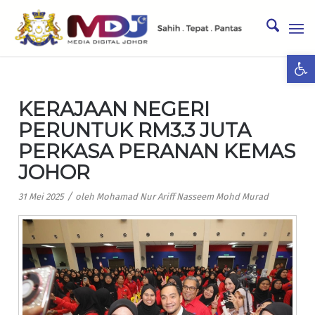
Ope
KERAJAAN NEGERI
PERUNTUK RM3.3 JUTA
PERKASA PERANAN KEMAS
JOHOR
/
31 Mei 2025
oleh
Mohamad Nur Ariff Nasseem Mohd Murad