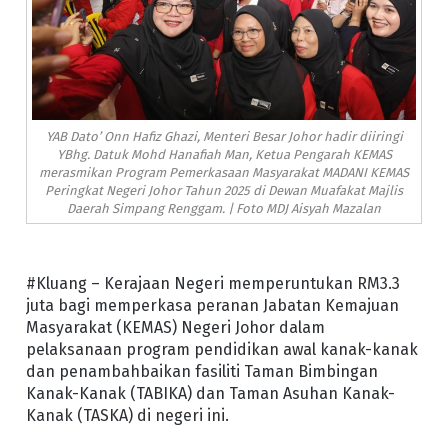
YAB Dato’ Onn Hafiz Ghazi, Menteri Besar Johor hadir diiringi
YBhg. Datuk Mohd Hanafiah Man, Ketua Pengarah KEMAS
merasmikan Program Pemerkasaan Masyarakat MADANI KEMAS
Peringkat Negeri Johor Tahun 2025 di Dewan Muafakat Majlis
Daerah Simpang Renggam. | Foto MDJ Aisyah Mazalan
#Kluang – Kerajaan Negeri memperuntukan RM3.3
juta bagi memperkasa peranan Jabatan Kemajuan
Masyarakat (KEMAS) Negeri Johor dalam
pelaksanaan program pendidikan awal kanak-kanak
dan penambahbaikan fasiliti Taman Bimbingan
Kanak-Kanak (TABIKA) dan Taman Asuhan Kanak-
Kanak (TASKA) di negeri ini.