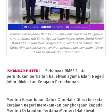
Menteri Besar Johor, Datuk Onn Hafiz Ghazi bersama Pengerusi
Jawatankuasa Hal Ehwal Agama Islam Negeri Johor, Mohd Fared
Mohd Khalid dan Mufti Negeri Johor, Sahibus Samahah Dato’
Yahya Ahmad semasa penyerahan peruntukan, semalam. | Foto
ihsan Facebook Onn Hafiz Ghazi
ISKANDAR PUTERI —
Sebanyak RM65.2 juta
peruntukan berkaitan hal ehwal agama Islam Negeri
Johor diluluskan Kerajaan Persekutuan.
Menteri Besar Johor, Datuk Onn Hafiz Ghazi berkata,
kerajaan negeri merakamkan penghargaan kepada
Menteri Di Jabatan Perdana Menteri (Hal Ehwal