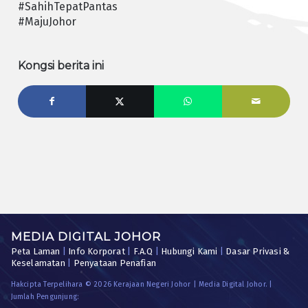
#SahihTepatPantas
#MajuJohor
Kongsi berita ini
MEDIA DIGITAL JOHOR
Peta Laman
|
Info Korporat
|
F.A.Q
|
Hubungi Kami
|
Dasar Privasi &
Keselamatan
|
Penyataan Penafian
Hakcipta Terpelihara © 2026 Kerajaan Negeri Johor | Media Digital Johor. |
Jumlah Pengunjung: