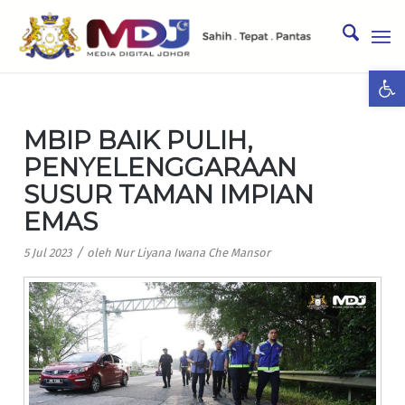
Ope
MBIP BAIK PULIH,
PENYELENGGARAAN
SUSUR TAMAN IMPIAN
EMAS
/
5 Jul 2023
oleh
Nur Liyana Iwana Che Mansor