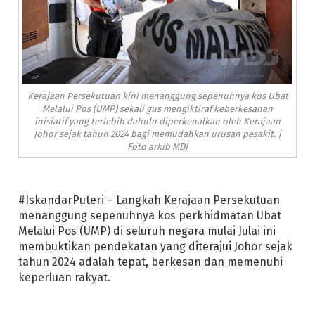
Kerajaan Persekutuan kini menanggung sepenuhnya kos Ubat
Melalui Pos (UMP) sekali gus mengiktiraf keberkesanan
inisiatif yang terlebih dahulu diperkenalkan oleh Kerajaan
Johor sejak tahun 2024 bagi memudahkan urusan pesakit. |
Foto arkib MDJ
#IskandarPuteri – Langkah Kerajaan Persekutuan
menanggung sepenuhnya kos perkhidmatan Ubat
Melalui Pos (UMP) di seluruh negara mulai Julai ini
membuktikan pendekatan yang diterajui Johor sejak
tahun 2024 adalah tepat, berkesan dan memenuhi
keperluan rakyat.