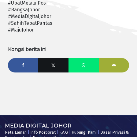
#UbatMelaluiPos
#BangsaJohor
#MediaDigitalJohor
#SahihTepatPantas
#MajuJohor
Kongsi berita ini
MEDIA DIGITAL JOHOR
Peta Laman
|
Info Korporat
|
F.A.Q
|
Hubungi Kami
|
Dasar Privasi &