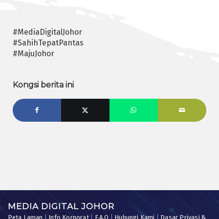
#MediaDigitalJohor
#SahihTepatPantas
#MajuJohor
Kongsi berita ini
MEDIA DIGITAL JOHOR
Peta Laman
|
Info Korporat
|
F.A.Q
|
Hubungi Kami
|
Dasar Privasi &