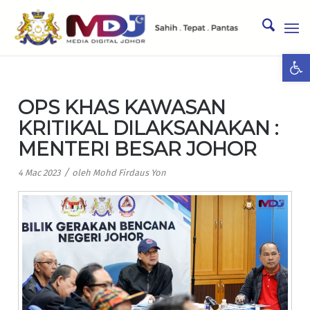
Ope
OPS KHAS KAWASAN
KRITIKAL DILAKSANAKAN :
MENTERI BESAR JOHOR
/
4 Mac 2023
oleh
Mohd Firdaus Yon