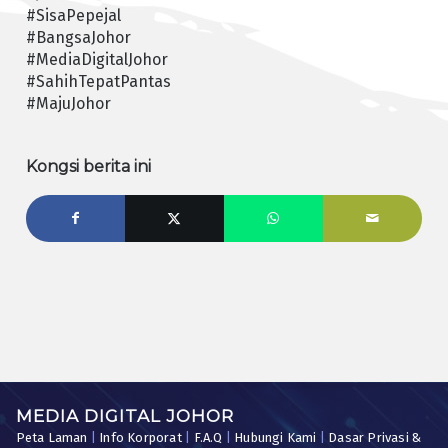
#SisaPepejal
#BangsaJohor
#MediaDigitalJohor
#SahihTepatPantas
#MajuJohor
Kongsi berita ini
MEDIA DIGITAL JOHOR
Peta Laman
|
Info Korporat
|
F.A.Q
|
Hubungi Kami
|
Dasar Privasi &