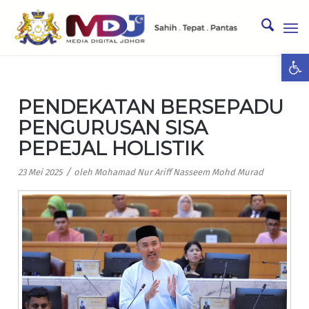
Ope
PENDEKATAN BERSEPADU
PENGURUSAN SISA
PEPEJAL HOLISTIK
/
23 Mei 2025
oleh
Mohamad Nur Ariff Nasseem Mohd Murad