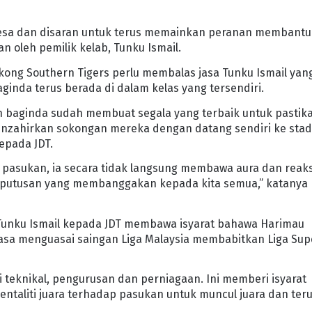
lesa dan disaran untuk terus memainkan peranan membantu
 oleh pemilik kelab, Tunku Ismail.
kong Southern Tigers perlu membalas jasa Tunku Ismail yan
ginda terus berada di dalam kelas yang tersendiri.
 baginda sudah membuat segala yang terbaik untuk pastik
menzahirkan sokongan mereka dengan datang sendiri ke sta
kepada JDT.
 pasukan, ia secara tidak langsung membawa aura dan reaks
keputusan yang membanggakan kepada kita semua,” katanya
h Tunku Ismail kepada JDT membawa isyarat bahawa Harimau
iasa menguasai saingan Liga Malaysia membabitkan Liga Sup
i teknikal, pengurusan dan perniagaan. Ini memberi isyarat
taliti juara terhadap pasukan untuk muncul juara dan ter