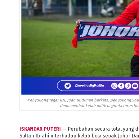
Penyokong tegar JDT, Juan Budiman berkata, penyokong Sout
demi melihat kelab milik baginda terus bera
ISKANDAR PUTERI —
Perubahan secara total yang d
Sultan Ibrahim terhadap kelab bola sepak Johor Da