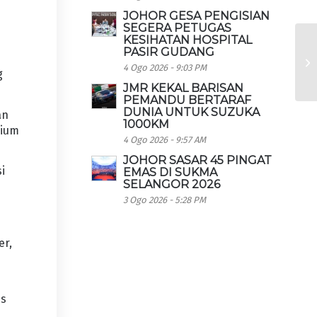
JOHOR GESA PENGISIAN
SEGERA PETUGAS
KESIHATAN HOSPITAL
PASIR GUDANG
4 Ogo 2026 - 9:03 PM
g
JMR KEKAL BARISAN
PEMANDU BERTARAF
DUNIA UNTUK SUZUKA
an
1000KM
dium
4 Ogo 2026 - 9:57 AM
JOHOR SASAR 45 PINGAT
i
EMAS DI SUKMA
SELANGOR 2026
3 Ogo 2026 - 5:28 PM
er,
us