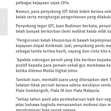
pelbagai kejayaan sejak 2014.
Namun, para penyokong JDT tidak boleh berasa se
KOLEJ KEDIAMAN
kelab serta menghargai pengorbanan yang dilakukan
KAMPUS PAGOH UTHM
DIIKTIRAF PENGANJUR
Penyokong tegar JDT, Juan Budiman berkata, penyo
KEMPEN DERMA DARAH
telah banyak berkorban demi melihat kelab milik ba
PALING...
“Pengurusan kelab khususnya di bawah kepimpinan
kejayaan dapat dinikmati. Jadi, penyokong perlu 
sebagai tanda terima kasih, sayang dan cinta kita 
“Apabila sokongan penuh yang kita berikan kepada
positif kepada para pemain sekali gus membawa 
ketika ditemui Media Digital Johor.
Tambah Juan, mentaliti juara yang diterapkan ole
Selatan tidak pernah berasa selesa meskipun sent
Piala Sumbangsih, Piala FA dan Piala Malaysia.
“Setiap tahun pasti ada pembaharuan baik dari seg
jelas bahawa baginda menanamkan motivasi dan men
mendominasi bola sepak negara.