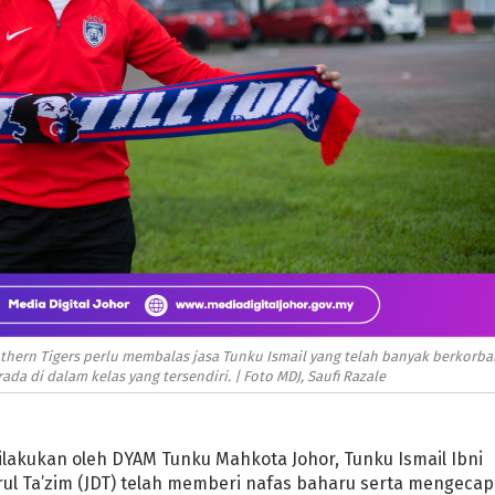
hern Tigers perlu membalas jasa Tunku Ismail yang telah banyak berkorba
da di dalam kelas yang tersendiri. | Foto MDJ, Saufi Razale
ilakukan oleh DYAM Tunku Mahkota Johor, Tunku Ismail Ibni
rul Ta’zim (JDT) telah memberi nafas baharu serta mengecap