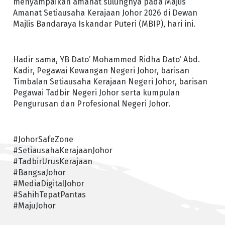
menyampaikan amanat sulungnya pada Majlis
Amanat Setiausaha Kerajaan Johor 2026 di Dewan
Majlis Bandaraya Iskandar Puteri (MBIP), hari ini.
Hadir sama, YB Dato’ Mohammed Ridha Dato’ Abd.
Kadir, Pegawai Kewangan Negeri Johor, barisan
Timbalan Setiausaha Kerajaan Negeri Johor, barisan
Pegawai Tadbir Negeri Johor serta kumpulan
Pengurusan dan Profesional Negeri Johor.
#JohorSafeZone
#SetiausahaKerajaanJohor
#TadbirUrusKerajaan
#BangsaJohor
#MediaDigitalJohor
#SahihTepatPantas
#MajuJohor