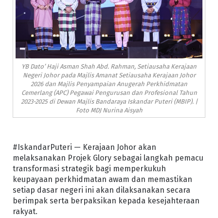
YB Dato’ Haji Asman Shah Abd. Rahman, Setiausaha Kerajaan
Negeri Johor pada Majlis Amanat Setiausaha Kerajaan Johor
2026 dan Majlis Penyampaian Anugerah Perkhidmatan
Cemerlang (APC) Pegawai Pengurusan dan Profesional Tahun
2023-2025 di Dewan Majlis Bandaraya Iskandar Puteri (MBIP). |
Foto MDJ Nurina Aisyah
#IskandarPuteri — Kerajaan Johor akan
melaksanakan Projek Glory sebagai langkah pemacu
transformasi strategik bagi memperkukuh
keupayaan perkhidmatan awam dan memastikan
setiap dasar negeri ini akan dilaksanakan secara
berimpak serta berpaksikan kepada kesejahteraan
rakyat.