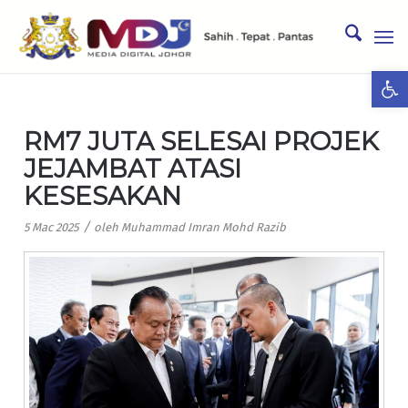
Ope
RM7 JUTA SELESAI PROJEK
JEJAMBAT ATASI
KESESAKAN
/
5 Mac 2025
oleh
Muhammad Imran Mohd Razib