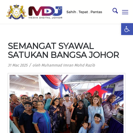
Ope
SEMANGAT SYAWAL
SATUKAN BANGSA JOHOR
/
31 Mac 2025
oleh
Muhammad Imran Mohd Razib