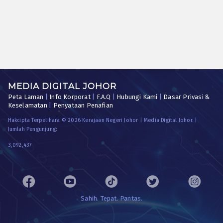
MEDIA DIGITAL JOHOR
Peta Laman
|
Info Korporat
|
F.A.Q
|
Hubungi Kami
|
Dasar Privasi &
Keselamatan
|
Penyataan Penafian
Hakcipta Terpelihara © 2026 Kerajaan Negeri Johor | Media Digital Johor. |
Jumlah Pengunjung:
3,092,437
Sahih. Tepat. Pantas.