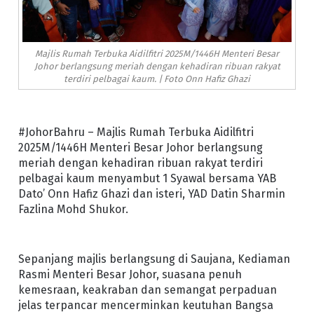
Majlis Rumah Terbuka Aidilfitri 2025M/1446H Menteri Besar
Johor berlangsung meriah dengan kehadiran ribuan rakyat
terdiri pelbagai kaum. | Foto Onn Hafiz Ghazi
#JohorBahru – Majlis Rumah Terbuka Aidilfitri
2025M/1446H Menteri Besar Johor berlangsung
meriah dengan kehadiran ribuan rakyat terdiri
pelbagai kaum menyambut 1 Syawal bersama YAB
Dato’ Onn Hafiz Ghazi dan isteri, YAD Datin Sharmin
Fazlina Mohd Shukor.
Sepanjang majlis berlangsung di Saujana, Kediaman
Rasmi Menteri Besar Johor, suasana penuh
kemesraan, keakraban dan semangat perpaduan
jelas terpancar mencerminkan keutuhan Bangsa