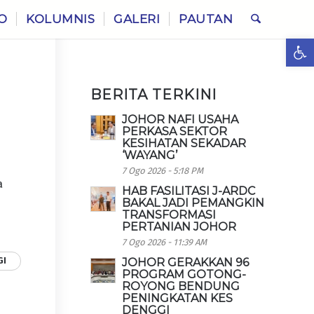
O
KOLUMNIS
GALERI
PAUTAN
Ope
BERITA TERKINI
JOHOR NAFI USAHA
PERKASA SEKTOR
KESIHATAN SEKADAR
‘WAYANG’
7 Ogo 2026 - 5:18 PM
a
HAB FASILITASI J-ARDC
BAKAL JADI PEMANGKIN
TRANSFORMASI
PERTANIAN JOHOR
7 Ogo 2026 - 11:39 AM
GI
JOHOR GERAKKAN 96
PROGRAM GOTONG-
ROYONG BENDUNG
PENINGKATAN KES
DENGGI