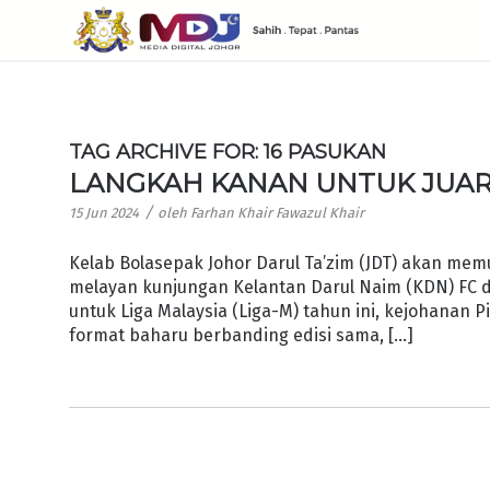
TAG ARCHIVE FOR:
16 PASUKAN
LANGKAH KANAN UNTUK JUA
/
15 Jun 2024
oleh
Farhan Khair Fawazul Khair
Kelab Bolasepak Johor Darul Ta’zim (JDT) akan mem
melayan kunjungan Kelantan Darul Naim (KDN) FC di
untuk Liga Malaysia (Liga-M) tahun ini, kejohanan 
format baharu berbanding edisi sama, […]